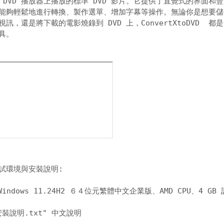
 DVD 播放器上播放的標準 DVD 影片。它提供了直覺式的界面和豐富
能夠輕鬆地進行轉換、製作選單、增加字幕等操作。無論你是想要儲存
訊，還是將下載的電影燒錄到 DVD 上，ConvertXtoDVD  都是
。 

試環境與安裝說明:
indows 11.24H2 ６４位元繁體中文企業版、AMD CPU、4 GB 
安裝說明.txt" 中文說明 
