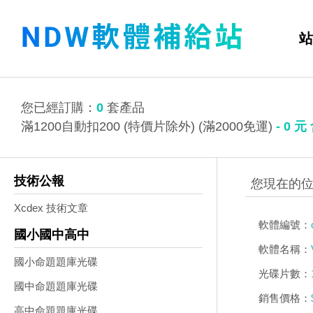
站
您已經訂購：
0
套產品
滿1200自動扣200 (特價片除外) (滿2000免運)
-
0
元
技術公報
Xcdex 技術文章
軟體編號：
國小國中高中
軟體名稱：
國小命題題庫光碟
光碟片數：
國中命題題庫光碟
銷售價格：
高中命題題庫光碟