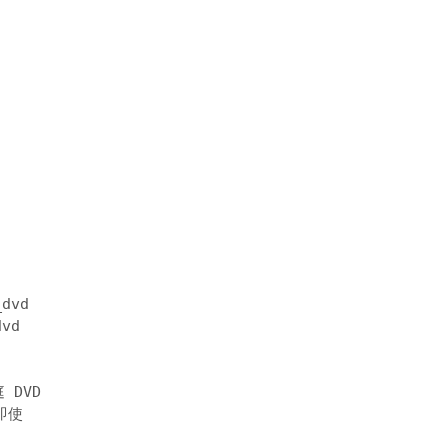
_dvd
dvd
DVD 

使 
