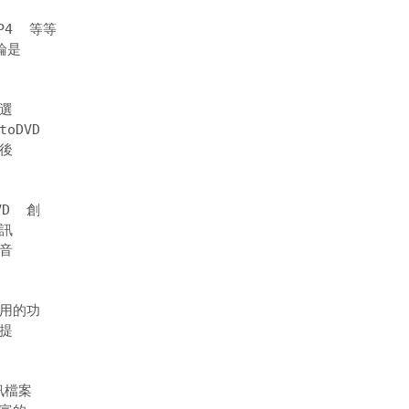
4  等等 

是 

 

DVD 

 

  創 

 

 

用的功 

 

檔案 
