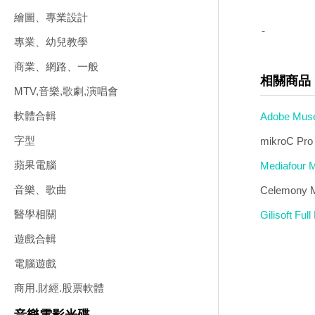
繪圖、專業設計
-
專業、幼兒教學
商業、網路、一般
相關商品
MTV,音樂,歌劇,演唱會
軟體合輯
Adobe M
字型
mikroC Pr
蘋果電腦
Mediafou
音樂、歌曲
Celemony 
醫學相關
Gilisoft 
遊戲合輯
電腦遊戲
商用.財經.股票軟體