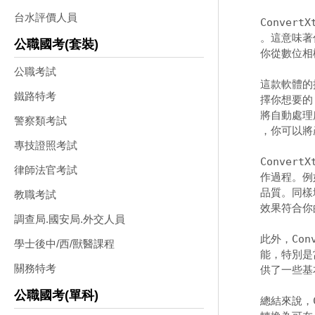
台水評價人員
Convert
。這意味著
公職國考(套裝)
你從數位相機
公職考試
這款軟體的
鐵路特考
擇你想要的 
將自動處理
警察類考試
，你可以將產
專技證照考試
Conver
律師法官考試
作過程。例
品質。同樣
教職考試
效果符合你
調查局.國安局.外交人員
此外，Con
學士後中/西/獸醫課程
能，特別是
關務特考
供了一些基
公職國考(單科)
總結來說，C