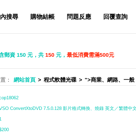
內搜尋
購物結帳
問題反應
回覆查詢
 含郵資
150
元，共
150
元，
最低消費需滿500元
網站首頁
程式軟體光碟
">商業、網路、一般
cop18062
VSO ConvertXtoDVD 7.5.0.128 影片格式轉換、燒錄 英文／繁體中
1
$200