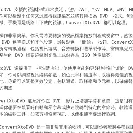
XtoDVD 支援的視訊格式非常廣泛，包括 AVI、MKV、MOV、WMV、MP
你可以從幾乎任何來源獲得視訊檔案並將其轉換為 DVD  格式。無論
、手機還是網路上下載的視訊，ConvertXtoDVD 都可以處理。 

操作非常簡單。你只需將要轉換的視訊檔案拖放到程式視窗中，然後選
DVD 選單樣式和其他設定，最後點選 「開始」 按鈕。ConvertXto
所有轉換過程，包括視訊編碼、音效轉換和選單製作等。當轉換完成後
生的 DVD 檔案燒錄到光碟上或儲存為 ISO 映像檔案。 

tXtoDVD 還提供了一些進階功能，使使用者能夠更好地控制他們的 DVD
如，你可以調整視訊編碼參數，如位元率和幅速率，以獲得最佳的視訊
地，你還可以調整音效設定，包括通道、取樣率和位元率，以確保聲音
的期望。 

vertXtoDVD 還允許你在 DVD  影片上增加字幕和章節。這是很有
當你想要在觀看時自動顯示字幕或快速跳轉到特定的章節時。軟體還提
本的編輯工具，如裁剪和修剪視訊，以便根據需要進行微調。 

onvertXtoDVD 是一個非常實用的軟體，可以讓你輕鬆將各種視訊