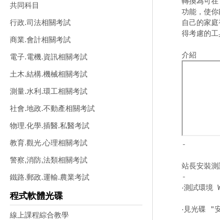
轉換為可在
共同科目
功能，使你
自己的家庭視
行政.司法相關考試
得考慮的工具
商業.會計相關考試
電子.電機.資訊相關考試
土木.結構.機械相關考試
測量.水利.環工相關考試
社會.地政.不動產相關考試
物理.化學.插醫.私醫考試
教育.觀光.心理相關考試
-
警察,消防,法類相關考試
站長安裝測
-
鐵路.郵政.運輸.農業考試
‧測試環境 W
程式軟體光碟
‧見光碟 "
線上課程綜合教學