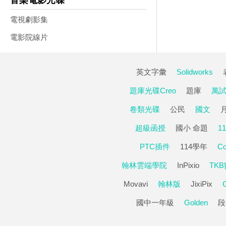
音樂電影光碟
電視劇影集
電影院線片
英文字彙
Solidworks
題庫光碟Creo
題庫
萬
卷類光碟
公民
國文
超級函授
國小 命題
1
PTC插件
114學年
C
翰林雲端學院
InPixio
TK
Movavi
翰林版
JixiPix
國中一年級
Golden
段