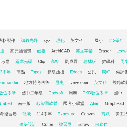
表格製作
講義光碟
xyz
理化
英文科
國小
113學年
試通
高元補習班
函授
ArchiCAD
英文字彙
Eraser
Leaw
月考卷
題庫光碟
Clip
高點
劉成霖
翰林版
數學科
周
13學年
高點
Topaz
超級函授
Edges
公民
康軒
備課
ommander
地方特考四等
歷史
Developer
英文科
燒錄軟
B數位學堂
國中二年級
Cadsoft
周泰
TKB數位學堂
國中
Grabert
南一版
心智圖軟體
國考小學堂
Alien
GraphPad
考複習卷
龍騰
114學年
Exposure
Canvas
齊斌
勞工
建築設計
Cutter
複習卷
Edraw
何嘉仁