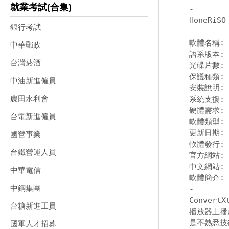
就業考試(合集)
-
銀行考試
-
軟體名稱: VS
中華郵政
語系版本: 
台灣菸酒
光碟片數: 
保護種類: 
中油新進僱員
安裝說明:
農田水利會
系統支援: 適
硬體需求: P
台電新進僱員
軟體類型:
更新日期: 2
國營事業
軟體發行: VS
台鐵營運人員
官方網站:
中文網站:
中華電信
中鋼集團
-
Conver
台糖新進工員
播放器上播
是不熟悉技
國軍人才招募