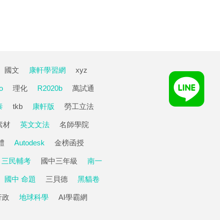
國文
康軒學習網
xyz
o
理化
R2020b
萬試通
泰
tkb
康軒版
勞工立法
素材
英文文法
名師學院
體
Autodesk
金榜函授
三民輔考
國中三年級
南一
國中 命題
三貝德
黑貓卷
行政
地球科學
AI學霸網