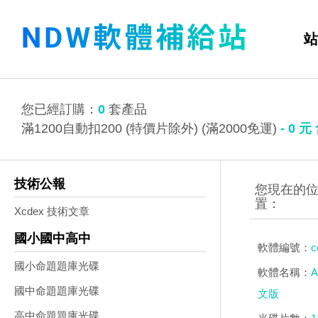
站
您已經訂購：
0
套產品
滿1200自動扣200 (特價片除外) (滿2000免運)
-
0
元
技術公報
Xcdex 技術文章
國小國中高中
軟體編號：
c
國小命題題庫光碟
軟體名稱：
A
國中命題題庫光碟
文版
高中命題題庫光碟