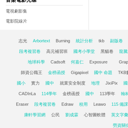
音樂電影光碟
電視劇影集
電影院線片
志光
Arbortext
Burning
統計分析
tkb
副版卷
段考複習卷
高元補習班
國考小學堂
黑貓卷
龍騰
地球科學
Cadsoft
何嘉仁
Exposure
Gra
師資公職王
金榜函授
Gigapixel
國中 命題
TK
國小
實力
國中
就業安全制度
地理
JixiPix
國
CADInLa
114學年
金榜函授
國中
113學年
翰
Eraser
段考複習卷
Edraw
校用
Leawo
115 備課
康軒學習網
公民
劉成霖
心智圖軟體
英文字
勞資關