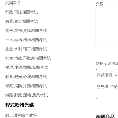
共同科目
行政.司法相關考試
商業.會計相關考試
電子.電機.資訊相關考試
土木.結構.機械相關考試
測量.水利.環工相關考試
-
社會.地政.不動產相關考試
站長安裝測
物理.化學.插醫.私醫考試
-
‧測試環境 W
教育.觀光.心理相關考試
警察,消防,法類相關考試
‧見光碟 "安
鐵路.郵政.運輸.農業考試
-
程式軟體光碟
線上課程綜合教學
相關商品