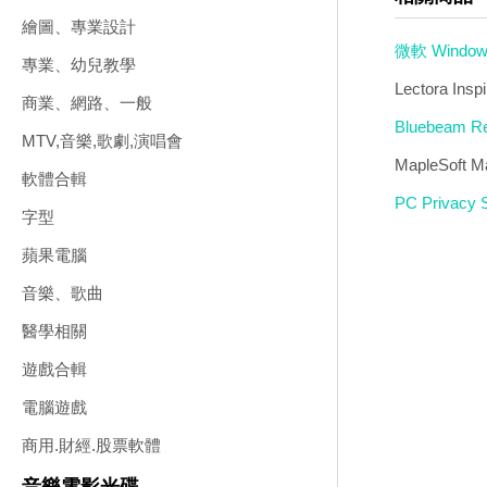
繪圖、專業設計
微軟 Window
專業、幼兒教學
Lectora I
商業、網路、一般
Bluebeam R
MTV,音樂,歌劇,演唱會
MapleSof
軟體合輯
PC Privac
字型
蘋果電腦
音樂、歌曲
醫學相關
遊戲合輯
電腦遊戲
商用.財經.股票軟體