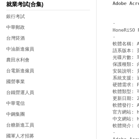
Adobe A
就業考試(合集)
銀行考試
-
中華郵政
-
台灣菸酒
軟體名稱: Ado
中油新進僱員
語系版本: 
光碟片數: 單
農田水利會
保護種類: 
台電新進僱員
安裝說明: 
系統支援: 適用
國營事業
硬體需求: PC
軟體類型: 
台鐵營運人員
更新日期: 20
中華電信
軟體發行: Ad
官方網站: htt
中鋼集團
中文網站: htt
台糖新進工員
-
國軍人才招募