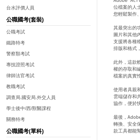
Adobe A
位檔案的人
台水評價人員
您輕鬆製作、
公職國考(套裝)
其最突出的功
公職考試
圖片和其他內容
支援將各種格
鐵路特考
排版和格式
警察類考試
此外，這款軟
專技證照考試
權的存取和
律師法官考試
檔案的真實性
教職考試
使用者具親
雲端儲存和
調查局.國安局.外交人員
協作，便於快
學士後中/西/獸醫課程
最後，Adob
關務特考
轉換、安全
款工具都能
公職國考(單科)