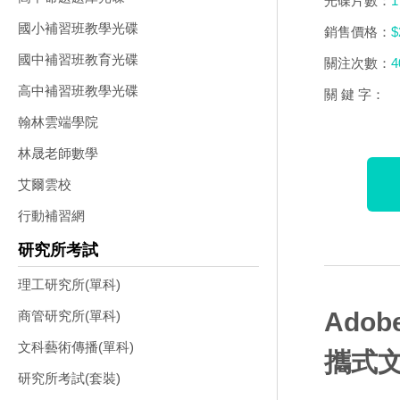
光碟片數：
1
國小補習班教學光碟
銷售價格：
$
國中補習班教育光碟
關注次數：
4
高中補習班教學光碟
關 鍵 字：
翰林雲端學院
林晟老師數學
艾爾雲校
行動補習網
研究所考試
理工研究所(單科)
Adobe
商管研究所(單科)
文科藝術傳播(單科)
攜式
研究所考試(套裝)