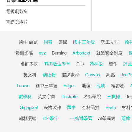
音樂電影光碟
電視劇影集
電影院線片
國中 命題
周泰
邵爺
國中三年級
勞工立法
翰
卷類光碟
xyz
Burning
Arbortext
就業安全制度
名師學院
TKB數位學堂
Clip
翰林版
習作
評
英文科
副版卷
備課素材
Canvas
高點
JixiPi
Leawo
國中三年級
Edges
地理
龍騰
複習卷
數學科
英文字彙
Illustrate
名師學院
三貝德
To
Gigapixel
表格製作
國中
金榜函授
Earth
材料
翰林雲端
114學年
一點通學習
AI學霸網
題庫