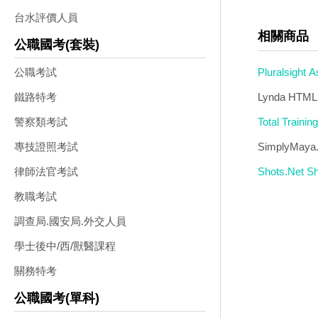
台水評價人員
相關商品
公職國考(套裝)
Pluralsight
公職考試
設計教學 英
Lynda HTML
鐵路特考
Total Train
警察類考試
SimplyMaya
專技證照考試
Shots.Net
律師法官考試
教職考試
調查局.國安局.外交人員
學士後中/西/獸醫課程
關務特考
公職國考(單科)