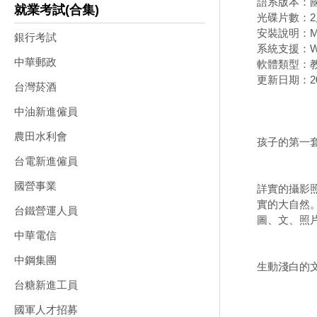
語系版本：
就業考試(合集)
光碟片數：2
安裝說明：M
銀行考試
系統支援：Wi
中華郵政
軟體類型：
更新日期：202
台灣菸酒
中油新進僱員
農田水利會
孩子的第一
台電新進僱員
國營事業
詳實的攝影
實的大自然
台鐵營運人員
圖、文、照
中華電信
中鋼集團
生動淺白的
台糖新進工員
國軍人才招募