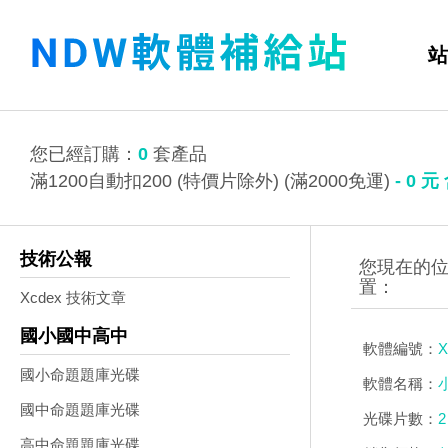
站
您已經訂購：
0
套產品
滿1200自動扣200 (特價片除外) (滿2000免運)
-
0
元
技術公報
Xcdex 技術文章
國小國中高中
軟體編號：
X
國小命題題庫光碟
軟體名稱：
國中命題題庫光碟
光碟片數：
2
高中命題題庫光碟