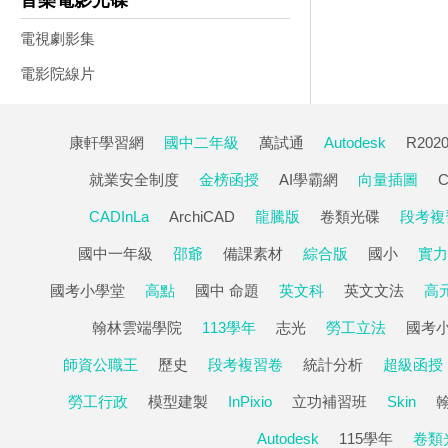
音樂電影光碟
電視劇影集
電影院線片
康軒學習網
國中二年級
萬試通
Autodesk
R202
就業安全制度
金榜函授
AI學霸網
向量插圖
C
CADInLa
ArchiCAD
龍騰版
卷類光碟
段考複
國中一年級
邵爺
備課素材
綜合版
國小
實力
國考小學堂
高點
國中 命題
英文科
英文文法
高
翰林雲端學院
113學年
志光
勞工立法
國考
師資公職王
歷史
段考複習卷
統計分析
超級函授
勞工行政
模型建製
InPixio
立功補習班
Skin
Autodesk
115學年
卷類