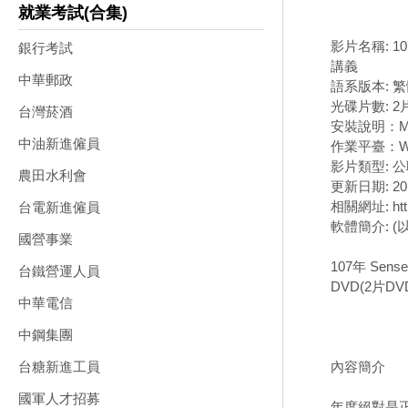
就業考試(合集)
影片名稱: 1
銀行考試
講義
中華郵政
語系版本: 
光碟片數: 2
台灣菸酒
安裝說明：M
中油新進僱員
作業平臺：Wi
影片類型: 
農田水利會
更新日期: 201
相關網址: https
台電新進僱員
軟體簡介: 
國營事業
107年 Se
台鐵營運人員
DVD(2片DV
中華電信
中鋼集團
內容簡介
台糖新進工員
國軍人才招募
年度絕對是正