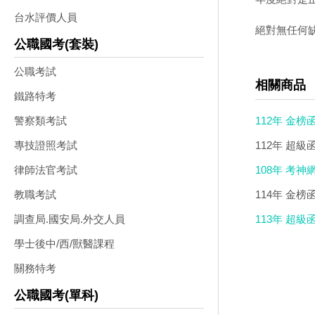
台水評價人員
絕對無任何
公職國考(套裝)
公職考試
相關商品
鐵路特考
112年 金榜
警察類考試
112年 超級
專技證照考試
108年 考神
律師法官考試
114年 金榜
教職考試
113年 超級
調查局.國安局.外交人員
函授DVD(4D
學士後中/西/獸醫課程
關務特考
公職國考(單科)