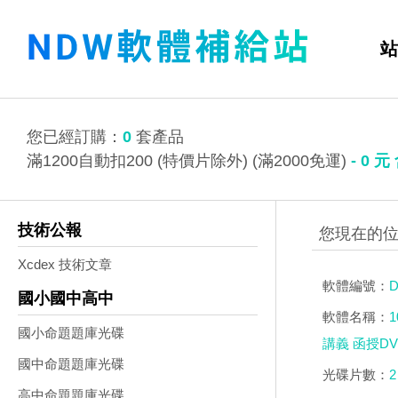
站
您已經訂購：
0
套產品
滿1200自動扣200 (特價片除外) (滿2000免運)
-
0
元
技術公報
Xcdex 技術文章
軟體編號：
D
國小國中高中
軟體名稱：
國小命題題庫光碟
講義 函授DV
國中命題題庫光碟
光碟片數：
2
高中命題題庫光碟