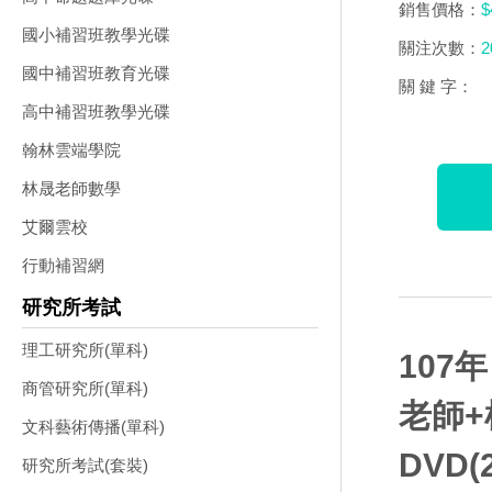
銷售價格：
$
國小補習班教學光碟
關注次數：
2
國中補習班教育光碟
關 鍵 字：
高中補習班教學光碟
翰林雲端學院
林晟老師數學
艾爾雲校
行動補習網
研究所考試
理工研究所(單科)
107
商管研究所(單科)
老師+
文科藝術傳播(單科)
DVD(
研究所考試(套裝)