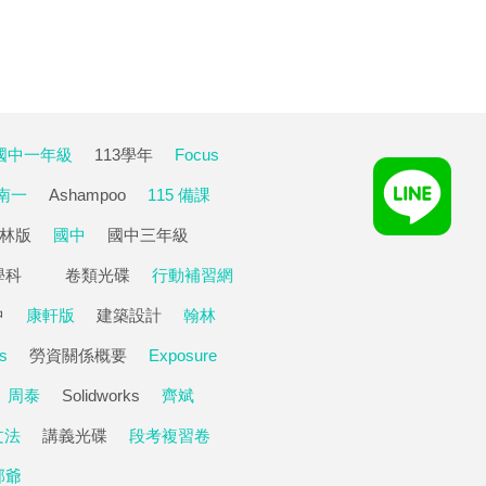
國中一年級
113學年
Focus
南一
Ashampoo
115 備課
林版
國中
國中三年級
學科
卷類光碟
行動補習網
中
康軒版
建築設計
翰林
s
勞資關係概要
Exposure
周泰
Solidworks
齊斌
文法
講義光碟
段考複習卷
邵爺