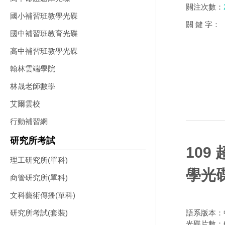
關注次數：
國小補習班教學光碟
關 鍵 字：
國中補習班教育光碟
高中補習班教學光碟
翰林雲端學院
林晟老師數學
艾爾雲校
行動補習網
研究所考試
109
理工研究所(單科)
學光碟
商管研究所(單科)
文科藝術傳播(單科)
語系版本：
研究所考試(套裝)
光碟片數：