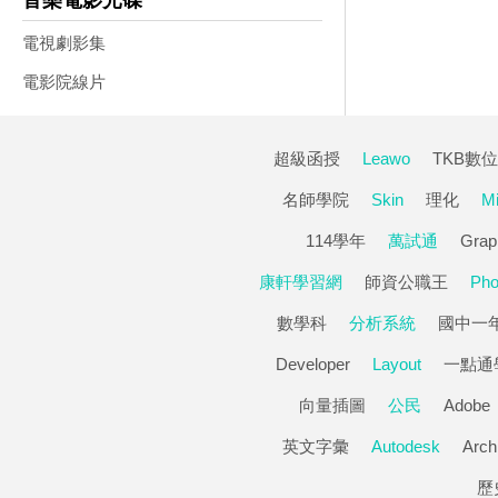
音樂電影光碟
電視劇影集
電影院線片
超級函授
Leawo
TKB數
名師學院
Skin
理化
Mi
114學年
萬試通
Grap
康軒學習網
師資公職王
Pho
數學科
分析系統
國中一
Developer
Layout
一點通
向量插圖
公民
Adobe
英文字彙
Autodesk
Arc
歷