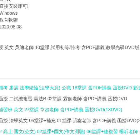
直接安裝即可!
indows
教育軟體
20.06.08
函授 英文 吳迪老師 10堂課 試用初等/特考 含PDF講義 教學光碟DVD版(
民輔考 廖震 法學緒論(法學大意) 公職 18堂課 含PDF講義 函授DVD 影
榜函授 二試總複習 憲法B 02堂課 霖徊老師 含PDF講義 函授DVD
補習班 英文 27堂課 章超老師 含PDF講義 函授DVD(13DVD)
榜函授 法學英文 05堂課+補充 01堂課 張鑫老師 含PDF講義 函授DVD(2
／高上 國文(公文) 02堂課+國文(作文測驗) 06堂課+總複習 楊昕老師 含