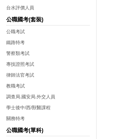
台水評價人員
公職國考(套裝)
公職考試
鐵路特考
警察類考試
專技證照考試
律師法官考試
教職考試
調查局.國安局.外交人員
學士後中/西/獸醫課程
關務特考
公職國考(單科)