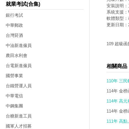
就業考試(合集)
安裝說明：
系統支援：W
銀行考試
軟體類型：
更新日期：20
中華郵政
台灣菸酒
109 超級
中油新進僱員
農田水利會
台電新進僱員
相關商品
國營事業
110年 三
台鐵營運人員
114年 金
中華電信
114年 高元
中鋼集團
114年 金
台糖新進工員
111年 高點
國軍人才招募