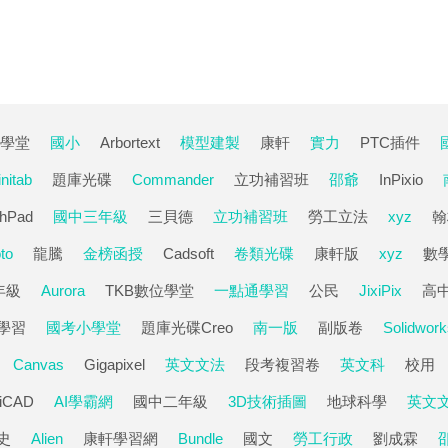
位學堂
國小
Arbortext
模型建製
康軒
實力
PTC插件
nitab
題庫光碟
Commander
立功補習班
邵爺
InPixio
hPad
國中三年級
三貝德
立功補習班
勞工立法
xyz
翰
to
龍騰
金榜函授
Cadsoft
卷類光碟
康軒版
xyz
數
年級
Aurora
TKB數位學堂
一點通學習
公民
JixiPix
高
學習
國考小學堂
題庫光碟Creo
南一版
副版卷
Solidwork
Canvas
Gigapixel
英文文法
段考複習卷
英文科
校用
hiCAD
AI學霸網
國中二年級
3D技術插圖
地球科學
英文
史
Alien
康軒學習網
Bundle
國文
勞工行政
劉成霖