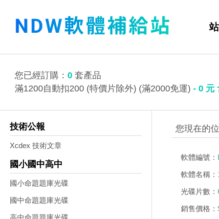
站
您已經訂購：
0
套產品
滿1200自動扣200 (特價片除外) (滿2000免運)
-
0
元
技術公報
Xcdex 技術文章
軟體編號：
國小國中高中
軟體名稱：
國小命題題庫光碟
光碟片數：
國中命題題庫光碟
銷售價格：
高中命題題庫光碟