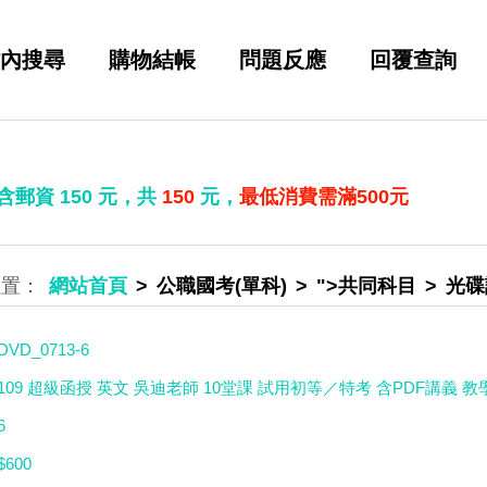
內搜尋
購物結帳
問題反應
回覆查詢
 含郵資
150
元，共
150
元，
最低消費需滿500元
網站首頁
公職國考(單科)
">共同科目
光碟
DVD_0713-6
109 超級函授 英文 吳迪老師 10堂課 試用初等／特考 含PDF講義 教學
6
$600