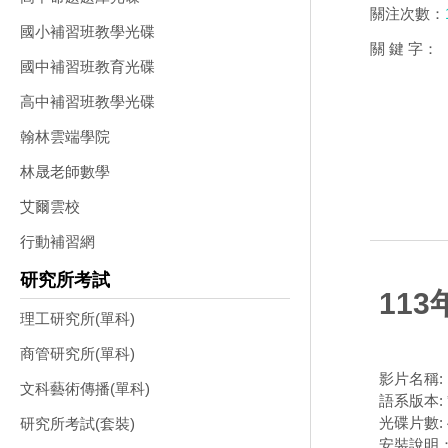
關注次數：
國小補習班教學光碟
關 鍵 字：
國中補習班教育光碟
高中補習班教學光碟
翰林雲端學院
林晟老師數學
艾爾雲校
行動補習網
研究所考試
113
理工研究所(單科)
商管研究所(單科)
影片名稱: 
文科藝術傳播(單科)
語系版本:
光碟片數: 
研究所考試(套裝)
安裝說明：