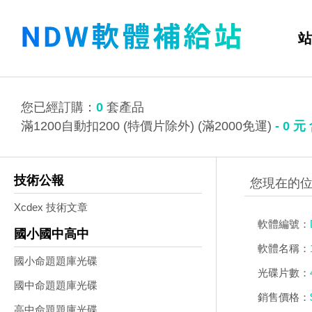
站
您已經訂購：
0
套產品
滿1200自動扣200 (特價片除外) (滿2000免運)
-
0
元
技術公報
Xcdex 技術文章
軟體編號：
國小國中高中
軟體名稱：
國小命題題庫光碟
光碟片數：
國中命題題庫光碟
銷售價格：
高中命題題庫光碟