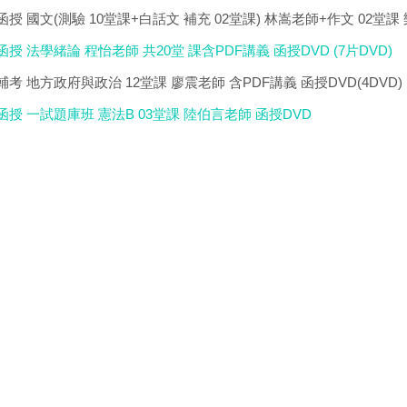
級函授 國文(測驗 10堂課+白話文 補充 02堂課) 林嵩老師+作文 02堂課
函授 法學緒論 程怡老師 共20堂 課含PDF講義 函授DVD (7片DVD)
民輔考 地方政府與政治 12堂課 廖震老師 含PDF講義 函授DVD(4DVD)
榜函授 一試題庫班 憲法B 03堂課 陸伯言老師 函授DVD