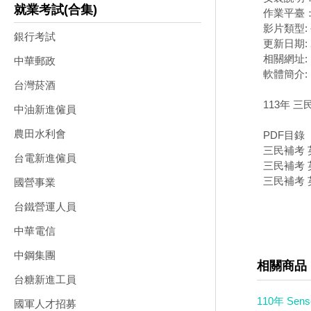
就業考試(合集)
作業平臺：W
影片類型:
銀行考試
更新日期: 2
相關網址: ht
中華郵政
軟體簡介:
台灣菸酒
113年 三
中油新進僱員
農田水利會
PDF目錄
三民補考 英文
台電新進僱員
三民補考 英文
三民補考 英文
國營事業
台鐵營運人員
中華電信
中鋼集團
相關商品
台糖新進工員
110年 Se
國軍人才招募