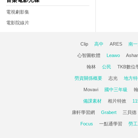
音樂電影光碟
電視劇影集
電影院線片
Clip
高中
ARES
南一
心智圖軟體
Leawo
Asha
翰林
公民
TKB數位
勞資關係概要
志光
地方特
Movavi
國中三年級
備課素材
相片特效
1
康軒學習網
Grabert
三貝德
Focus
一點通學習
勞工