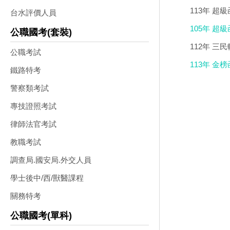
113年 超
台水評價人員
考試)
105年 超級
公職國考(套裝)
112年 三
公職考試
113年 金
鐵路特考
警察類考試
專技證照考試
律師法官考試
教職考試
調查局.國安局.外交人員
學士後中/西/獸醫課程
關務特考
公職國考(單科)