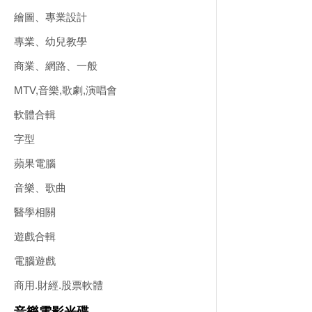
繪圖、專業設計
專業、幼兒教學
商業、網路、一般
MTV,音樂,歌劇,演唱會
軟體合輯
字型
蘋果電腦
音樂、歌曲
醫學相關
遊戲合輯
電腦遊戲
商用.財經.股票軟體