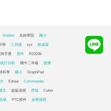
Golden
名師學院
國小
科學
三貝德
xyz
劉成霖
教師手冊
習作
R2020b
統計分析
國中二年級
題庫
球科學
國小
GraphPad
力
Edraw
Commander
國文
超級函授
齊斌
Cutter
合版
PTC插件
金榜函授