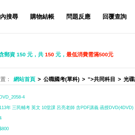
內搜尋
購物結帳
問題反應
回覆查詢
 含郵資
150
元，共
150
元，
最低消費需滿500元
網站首頁
公職國考(單科)
">共同科目
光碟
DVD_2058-4
113年 三民輔考 英文 10堂課 呂亮老師 含PDF講義 函授DVD(4DVD)
4
$800