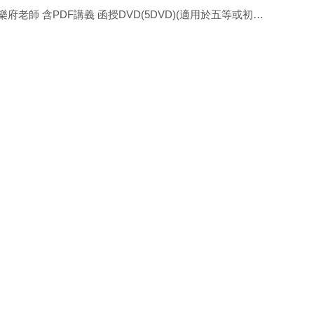
 樂府老師 含PDF講義 函授DVD(5DVD)(適用於五等或初等