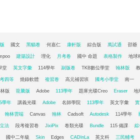
版
國文
黑貓卷
何嘉仁
康軒版
綜合版
萬試通
邵爺
mpoo
建築設計
理化
月考卷
國中 命題
表格製作
地球
學堂
英文字彙
114學年
副版卷
TKB數位學堂
翰林版
考四等
燒錄軟體
複習卷
高元補習班
國考小學堂
南一
翰林版
龍騰版
Adobe
113學年
題庫光碟Creo
Eraser
地
15學年
講義光碟
Adobe
名師學院
113學年
英文字彙
實
翰林雲端
Canvas
翰林
Cadsoft
Autodesk
114學年
立法
段考複習卷
JixiPix
卷類光碟
Bundle
115 備課
綜
國中二年級
Skin
Edges
CADInLa
英文科
三民輔考