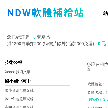
站
您已經訂購：
0
套產品
滿1200自動扣200 (特價片除外) (滿2000免運)
-
0
元
技術公報
Xcdex 技術文章
國小國中高中
軟體編號：
C
國小命題題庫光碟
軟體名稱：
國中命題題庫光碟
授DVD (10
高中命題題庫光碟