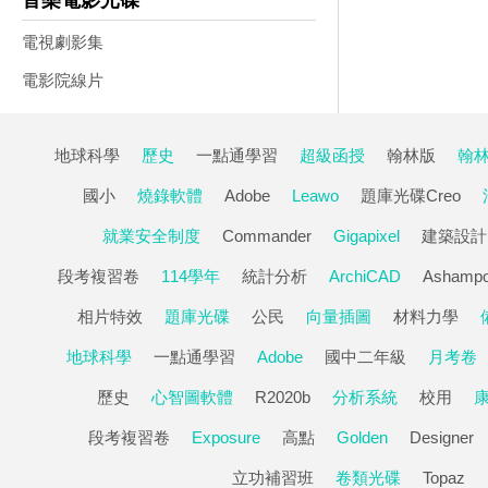
音樂電影光碟
電視劇影集
電影院線片
地球科學
歷史
一點通學習
超級函授
翰林版
翰
國小
燒錄軟體
Adobe
Leawo
題庫光碟Creo
就業安全制度
Commander
Gigapixel
建築設計
段考複習卷
114學年
統計分析
ArchiCAD
Ashamp
相片特效
題庫光碟
公民
向量插圖
材料力學
地球科學
一點通學習
Adobe
國中二年級
月考卷
歷史
心智圖軟體
R2020b
分析系統
校用
段考複習卷
Exposure
高點
Golden
Designer
立功補習班
卷類光碟
Topaz