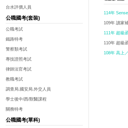
台水評價人員
114年 Se
公職國考(套裝)
於司法特考.
109年 讀
公職考試
法與刑事訴訟法
111年 超級
鐵路特考
DVD
110年 超級
警察類考試
授DVD(7DV
108年 高
專技證照考試
錢律師 含PD
律師法官考試
教職考試
調查局.國安局.外交人員
學士後中/西/獸醫課程
關務特考
公職國考(單科)