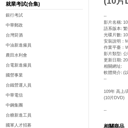
(10片
就業考試(合集)
銀行考試
--
影片名稱: 1
中華郵政
語系版本: 
光碟片數: 1
台灣菸酒
安裝說明：M
中油新進僱員
作業平臺：Wi
影片類型: 
農田水利會
更新日期: 202
台電新進僱員
相關網址:
軟體簡介: 
國營事業
--
台鐵營運人員
109年 高上
中華電信
(10片DVD)
中鋼集團
--
台糖新進工員
國軍人才招募
相關商品