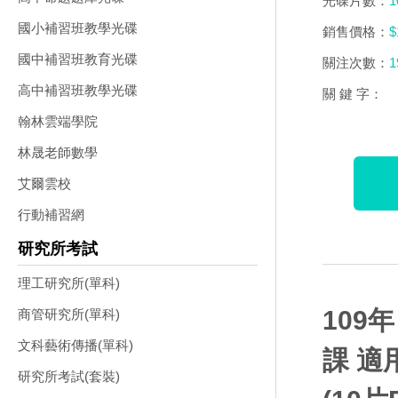
光碟片數：
1
國小補習班教學光碟
銷售價格：
$
國中補習班教育光碟
關注次數：
1
高中補習班教學光碟
關 鍵 字：
翰林雲端學院
林晟老師數學
艾爾雲校
行動補習網
研究所考試
理工研究所(單科)
109
商管研究所(單科)
文科藝術傳播(單科)
課 適
研究所考試(套裝)