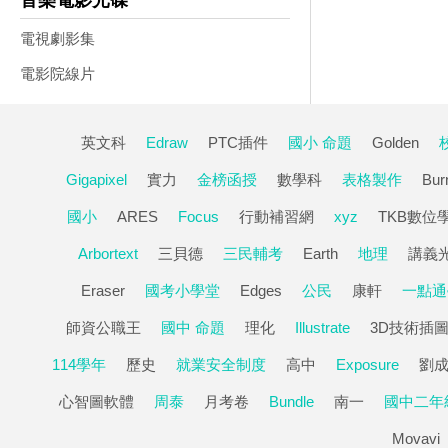
音樂電影光碟
電視劇影集
電影院線片
英文科
Edraw
PTC插件
國小 命題
Golden
Gigapixel
實力
金榜函授
數學科
表格製作
Bur
國小
ARES
Focus
行動補習網
xyz
TKB數位
Arbortext
三貝德
三民輔考
Earth
地理
講義
Eraser
國考小學堂
Edges
公民
康軒
一點通
師資公職王
國中 命題
理化
Illustrate
3D技術插
114學年
歷史
就業安全制度
高中
Exposure
劉
心智圖軟體
周泰
月考卷
Bundle
南一
國中二年
Movavi