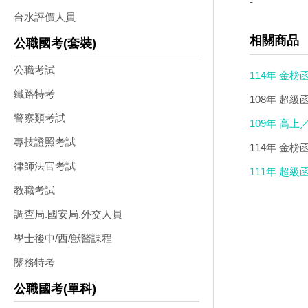
-
台水評價人員
相關商品
公職國考(套裝)
公職考試
114年 金榜
鐵路特考
DVD(2DVD)
108年 超級
警察類考試
109年 高
專技證照考試
114年 金榜
律師法官考試
講義 函授DV
111年 超級
教職考試
函授DVD(10
調查局.國安局.外交人員
學士後中/西/獸醫課程
關務特考
公職國考(單科)