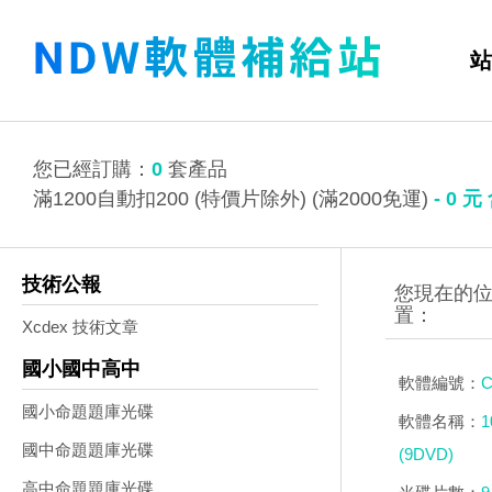
站
您已經訂購：
0
套產品
滿1200自動扣200 (特價片除外) (滿2000免運)
-
0
元
技術公報
Xcdex 技術文章
國小國中高中
軟體編號：
C
國小命題題庫光碟
軟體名稱：
國中命題題庫光碟
(9DVD)
高中命題題庫光碟