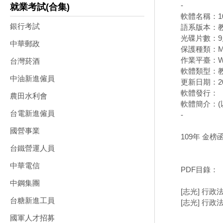
-
就業考試(合集)
軟體名稱：10
銀行考試
語系版本：教
光碟片數：9
中華郵政
保護種類：M
作業平臺：Win
台灣菸酒
軟體類型：
中油新進僱員
更新日期：202
軟體發行：
農田水利會
軟體簡介：(
台電新進僱員
-
國營事業
109年 金榜
台鐵營運人員
中華電信
PDF目錄：
中鋼集團
[志光] 行政法 
台糖新進工員
[志光] 行政法 
國軍人才招募