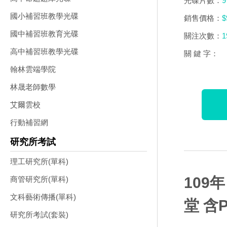
光碟片數：
9
國小補習班教學光碟
銷售價格：
$
國中補習班教育光碟
關注次數：
1
高中補習班教學光碟
關 鍵 字：
翰林雲端學院
林晟老師數學
艾爾雲校
行動補習網
研究所考試
理工研究所(單科)
109
商管研究所(單科)
文科藝術傳播(單科)
堂 含
研究所考試(套裝)