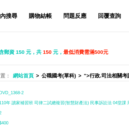
內搜尋
購物結帳
問題反應
回覆查詢
 含郵資
150
元，共
150
元，
最低消費需滿500元
網站首頁
公職國考(單科)
">行政.司法相關考
DVD_1368-2
110年 讀家補習班 司律二試總複習(智慧財產法) 民事訴訟法 04堂課 周
2
$400