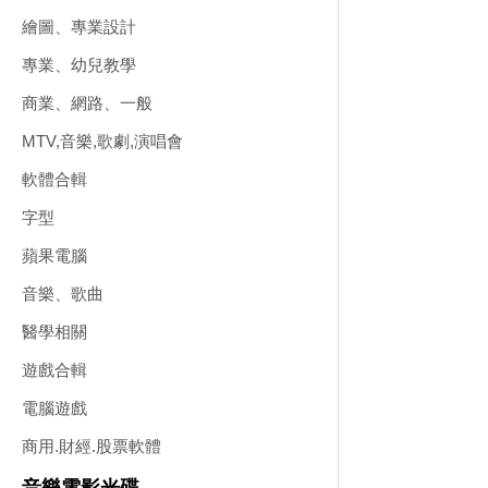
繪圖、專業設計
專業、幼兒教學
商業、網路、一般
MTV,音樂,歌劇,演唱會
軟體合輯
字型
蘋果電腦
音樂、歌曲
醫學相關
遊戲合輯
電腦遊戲
商用.財經.股票軟體