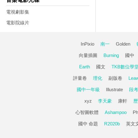
音樂電影光碟
電視劇影集
電影院線片
InPixio
南一
Golden
向量插圖
Burning
國中
Earth
國文
TKB數位學
評量卷
理化
副版卷
Lea
國中一年級
Illustrate
段
xyz
李天豪
康軒
歷
心智圖軟體
Ashampoo
Ph
國中 命題
R2020b
英文