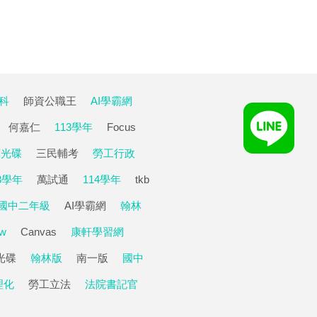
科
師資公職王
AI學霸網
何嘉仁
113學年
Focus
庫光碟
三民輔考
勞工行政
3學年
萬試通
114學年
tkb
國中二年級
AI學霸網
翰林
aw
Canvas
康軒學習網
光碟
翰林版
南一版
國中
理化
勞工立法
法院書記官