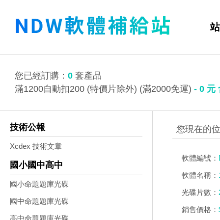
站
您已經訂購：
0
套產品
滿1200自動扣200 (特價片除外) (滿2000免運)
-
0
元
技術公報
Xcdex 技術文章
軟體編號：
國小國中高中
軟體名稱：
國小命題題庫光碟
光碟片數：
國中命題題庫光碟
銷售價格：
高中命題題庫光碟