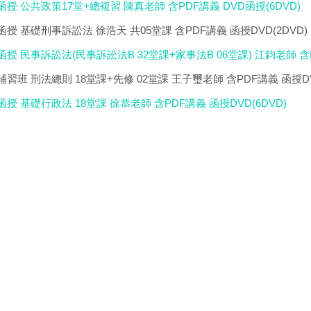
級函授 公共政策17堂+總複習 陳真老師 含PDF講義 DVD函授(6DVD)
榜函授 基礎刑事訴訟法 徐浩天 共05堂課 含PDF講義 函授DVD(2DVD)
榜函授 民事訴訟法(民事訴訟法B 32堂課+家事法B 06堂課) 江鈞老師 含P
家補習班 刑法總則 18堂課+先修 02堂課 王子璽老師 含PDF講義 函授DV
級函授 基礎行政法 18堂課 徐恭老師 含PDF講義 函授DVD(6DVD)