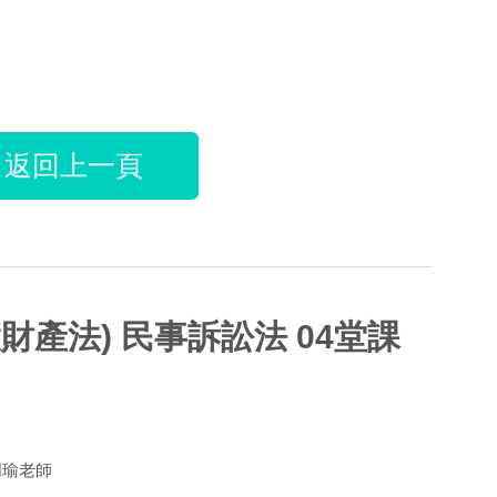
返回上一頁
財產法) 民事訴訟法 04堂課
周瑜老師