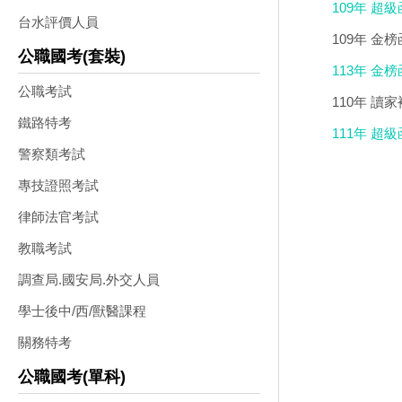
109年 超
台水評價人員
109年 金
公職國考(套裝)
113年 金
公職考試
110年 讀
鐵路特考
111年 超
警察類考試
專技證照考試
律師法官考試
教職考試
調查局.國安局.外交人員
學士後中/西/獸醫課程
關務特考
公職國考(單科)