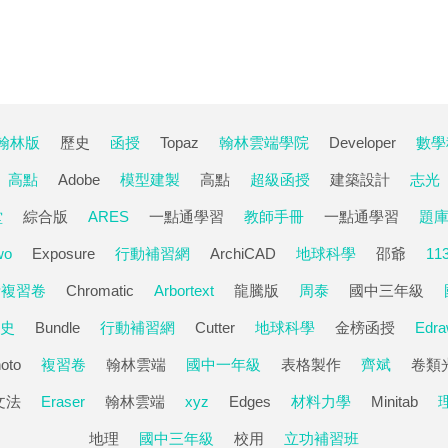
翰林版
歷史
函授
Topaz
翰林雲端學院
Developer
數學
高點
Adobe
模型建製
高點
超級函授
建築設計
志光
堂
綜合版
ARES
一點通學習
教師手冊
一點通學習
題
wo
Exposure
行動補習網
ArchiCAD
地球科學
邵爺
11
考複習卷
Chromatic
Arbortext
龍騰版
周泰
國中三年級
史
Bundle
行動補習網
Cutter
地球科學
金榜函授
Edr
oto
複習卷
翰林雲端
國中一年級
表格製作
齊斌
卷類
文法
Eraser
翰林雲端
xyz
Edges
材料力學
Minitab
地理
國中三年級
校用
立功補習班