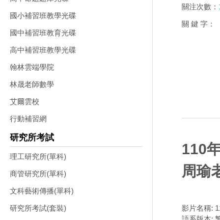
關注次數：
國小補習班教學光碟
關 鍵 字：
國中補習班教育光碟
高中補習班教學光碟
翰林雲端學院
林晟老師數學
艾爾雲校
行動補習網
研究所考試
110
理工研究所(單科)
周瑜老
商管研究所(單科)
文科藝術傳播(單科)
影片名稱: 
研究所考試(套裝)
語系版本: