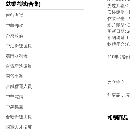
就業考試(合集)
光碟片數: 2
安裝說明：
銀行考試
作業平臺：W
影片類型:
中華郵政
更新日期: 20
台灣菸酒
相關網址: http
軟體簡介: 
中油新進僱員
農田水利會
110年 讀
台電新進僱員
國營事業
內容簡介
台鐵營運人員
無講義，購
中華電信
中鋼集團
台糖新進工員
相關商品
國軍人才招募