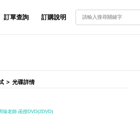
訂單查詢
訂購說明
試
光碟詳情
瑜老師 函授DVD(2DVD)