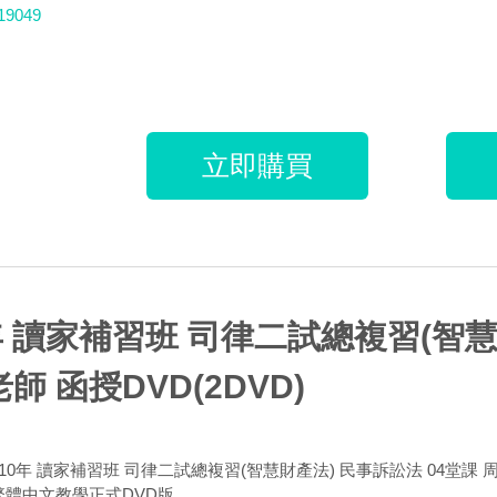
19049
立即購買
年 讀家補習班 司律二試總複習(智慧
師 函授DVD(2DVD)
110年 讀家補習班 司律二試總複習(智慧財產法) 民事訴訟法 04堂課 
 繁體中文教學正式DVD版