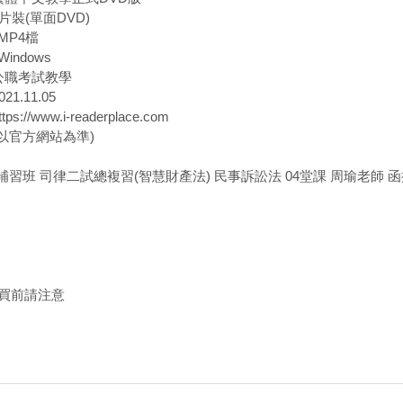
片裝(單面DVD)
MP4檔
indows
 公職考試教學
21.11.05
s://www.i-readerplace.com
(以官方網站為準)
家補習班 司律二試總複習(智慧財產法) 民事訴訟法 04堂課 周瑜老師 函授
買前請注意