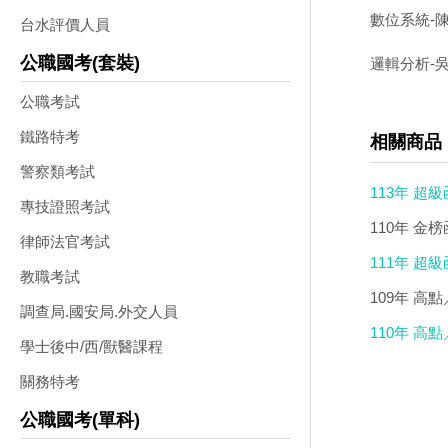
數位系統-陳凱
台水評價人員
公職國考(套裝)
邏輯分析-吳迪
公職考試
鐵路特考
相關商品
警察類考試
113年 超
專技證照考試
110年 金
律師法官考試
111年 超
教職考試
DVD(2DVD
109年 高
調查局.國安局.外交人員
110年 高
學士後中/西/獸醫課程
關務特考
公職國考(單科)