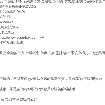
108年 超級函授 金融數位力 金融概念-何薇 共01堂課/數位系統-陳凱 
 繁體中文教學正式DVD版
單片裝(單面DVD)
MP4檔
indows
 公職考試教學
19.10.17
s://www.superbox.com.tw/
(以官方網站為準)
級函授 金融數位力 金融概念-何薇 共01堂課/數位系統-陳凱 共01堂課/
正確的，不是某個xyz網站拿舊的當新的賣，還自稱"修正版"很無恥
缺集，不是某個xyz網站缺集數又缺講義的殘缺版
 共01堂課 2018/12/17