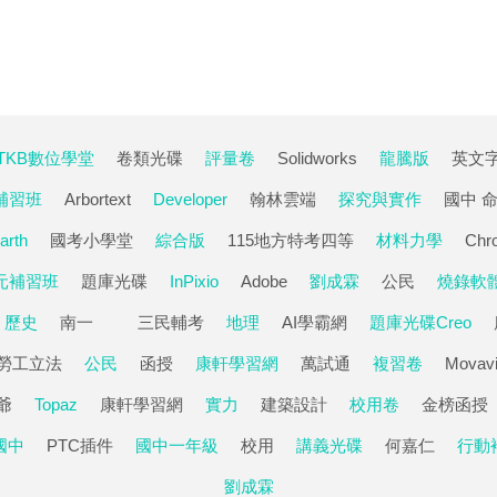
TKB數位學堂
卷類光碟
評量卷
Solidworks
龍騰版
英文
補習班
Arbortext
Developer
翰林雲端
探究與實作
國中 
arth
國考小學堂
綜合版
115地方特考四等
材料力學
Chr
元補習班
題庫光碟
InPixio
Adobe
劉成霖
公民
燒錄軟
歷史
南一
三民輔考
地理
AI學霸網
題庫光碟Creo
勞工立法
公民
函授
康軒學習網
萬試通
複習卷
Movav
爺
Topaz
康軒學習網
實力
建築設計
校用卷
金榜函授
國中
PTC插件
國中一年級
校用
講義光碟
何嘉仁
行動
劉成霖