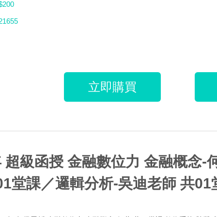
$200
21655
立即購買
年 超級函授 金融數位力 金融概念-
01堂課／邏輯分析-吳迪老師 共01