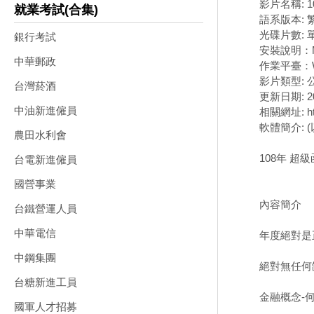
影片名稱: 
就業考試(合集)
語系版本:
光碟片數: 
銀行考試
安裝說明：
中華郵政
作業平臺：W
影片類型:
台灣菸酒
更新日期: 20
中油新進僱員
相關網址: http
軟體簡介: 
農田水利會
108年 超
台電新進僱員
國營事業
內容簡介
台鐵營運人員
中華電信
年度絕對是
中鋼集團
絕對無任何
台糖新進工員
金融概念-何薇
國軍人才招募