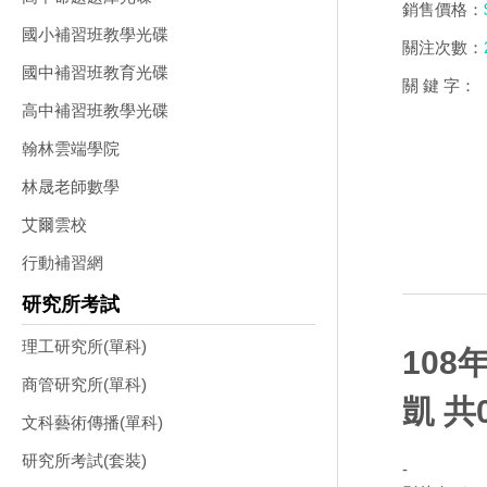
銷售價格：
國小補習班教學光碟
關注次數：
國中補習班教育光碟
關 鍵 字：
高中補習班教學光碟
翰林雲端學院
林晟老師數學
艾爾雲校
行動補習網
研究所考試
理工研究所(單科)
108
商管研究所(單科)
凱 共
文科藝術傳播(單科)
研究所考試(套裝)
-