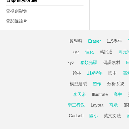
音樂電影光碟
電視劇影集
電影院線片
數學科
Eraser
115學年
xyz
理化
萬試通
高元
xyz
卷類光碟
備課素材
E
翰林
114學年
國中
高
模型建製
習作
分析系統
李天豪
Illustrate
高中
勞工行政
Layout
齊斌
邵
Cadsoft
國小
英文文法