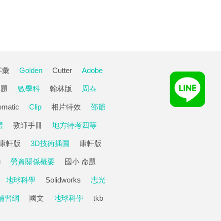
字彙
Golden
Cutter
Adobe
命題
數學科
翰林版
周泰
omatic
Clip
相片特效
邵爺
體
教師手冊
地方特考四等
康軒版
3D技術插圖
康軒版
i
勞資關係概要
國小 命題
地球科學
Solidworks
志光
補習網
國文
地球科學
tkb