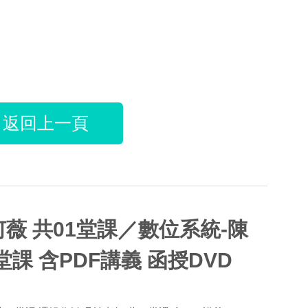
返回上一頁
何薇 共01堂課／數位系統-陳
堂課 含PDF講義 函授DVD