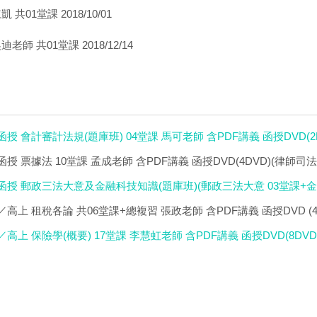
 共01堂課 2018/10/01
老師 共01堂課 2018/12/14
級函授 會計審計法規(題庫班) 04堂課 馬可老師 含PDF講義 函授DVD(2
榜函授 票據法 10堂課 孟成老師 含PDF講義 函授DVD(4DVD)(律師司
級函授 郵政三法大意及金融科技知識(題庫班)(郵政三法大意 03堂課+金
)
點／高上 租稅各論 共06堂課+總複習 張政老師 含PDF講義 函授DVD (4
點／高上 保險學(概要) 17堂課 李慧虹老師 含PDF講義 函授DVD(