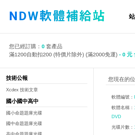
站
您已經訂購：
0
套產品
滿1200自動扣200 (特價片除外) (滿2000免運)
-
0
元
技術公報
Xcdex 技術文章
軟體編號：
國小國中高中
軟體名稱：
國小命題題庫光碟
DVD
國中命題題庫光碟
光碟片數：
高中命題題庫光碟