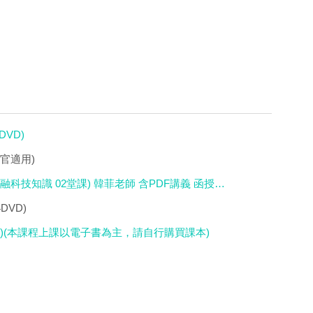
DVD)
法官適用)
融科技知識 02堂課) 韓菲老師 含PDF講義 函授
DVD)
8DVD)(本課程上課以電子書為主，請自行購買課本)