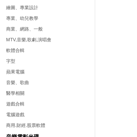
繪圖、專業設計
專業、幼兒教學
商業、網路、一般
MTV,音樂,歌劇,演唱會
軟體合輯
字型
蘋果電腦
音樂、歌曲
醫學相關
遊戲合輯
電腦遊戲
商用.財經.股票軟體