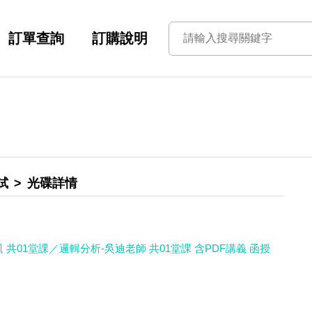
訂單查詢
訂購說明
試
光碟詳情
 共01堂課／邏輯分析-吳迪老師 共01堂課 含PDF講義 函授