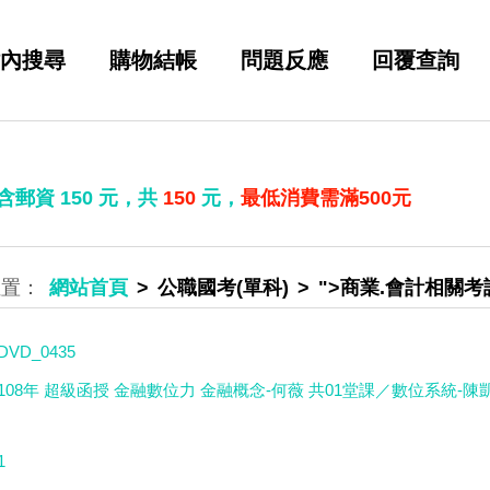
內搜尋
購物結帳
問題反應
回覆查詢
 含郵資
150
元，共
150
元，
最低消費需滿500元
網站首頁
公職國考(單科)
">商業.會計相關考
DVD_0435
108年 超級函授 金融數位力 金融概念-何薇 共01堂課／數位系統-陳凱
1