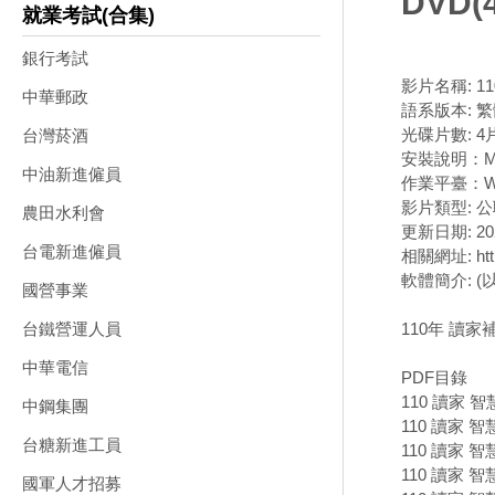
DVD(
就業考試(合集)
銀行考試
影片名稱: 1
中華郵政
語系版本: 
光碟片數: 4
台灣菸酒
安裝說明：M
中油新進僱員
作業平臺：Wi
影片類型: 
農田水利會
更新日期: 202
台電新進僱員
相關網址: https
軟體簡介: 
國營事業
110年 讀家
台鐵營運人員
中華電信
PDF目錄
110 讀家 
中鋼集團
110 讀家 
台糖新進工員
110 讀家 智
110 讀家 智
國軍人才招募