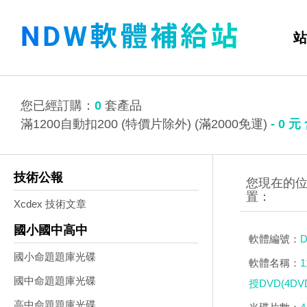
站
您已經訂購：
0
套產品
滿1200自動扣200 (特價片除外) (滿2000免運)
-
0
元
技術公報
Xcdex 技術文章
國小國中高中
軟體編號：
D
國小命題題庫光碟
軟體名稱：
國中命題題庫光碟
授DVD(4DV
高中命題題庫光碟