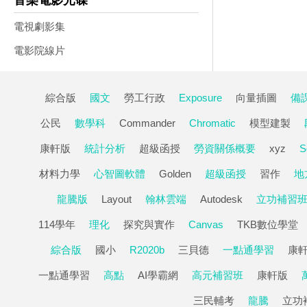
音樂電影光碟
電視劇影集
電影院線片
綜合版
國文
勞工行政
Exposure
向量插圖
備
公民
數學科
Commander
Chromatic
模型建製
康軒版
統計分析
超級函授
勞資關係概要
xyz
S
材料力學
心智圖軟體
Golden
超級函授
習作
地
龍騰版
Layout
翰林雲端
Autodesk
立功補習
114學年
理化
探究與實作
Canvas
TKB數位學堂
綜合版
國小
R2020b
三貝德
一點通學習
康
一點通學習
高點
AI學霸網
高元補習班
康軒版
三民輔考
龍騰
立功