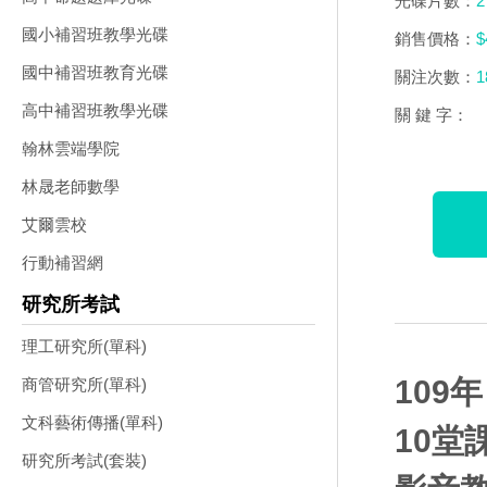
光碟片數：
2
國小補習班教學光碟
銷售價格：
$
國中補習班教育光碟
關注次數：
1
高中補習班教學光碟
關 鍵 字：
翰林雲端學院
林晟老師數學
艾爾雲校
行動補習網
研究所考試
理工研究所(單科)
109
商管研究所(單科)
文科藝術傳播(單科)
10堂
研究所考試(套裝)