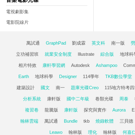
音樂電影光碟
電視劇影集
電影院線片
萬試通
GraphPad
劉成霖
英文科
南一版
立功補習班
就業安全制度
Illustrate
綜合版
地球科
相片特效
康軒學習網
Autodesk
Ashampoo
Comm
Earth
地球科學
Designer
114學年
TKB數位學堂
建築設計
國文
南一
題庫光碟Creo
115地方特考四
分析系統
康軒版
國中二年級
卷類光碟
周泰
複習卷
龍騰版
康軒版
探究與實作
Aurora
E
翰林雲端
萬試通
Bundle
tkb
燒錄軟體
三貝德
Leawo
翰林版
理化
翰林版
何嘉