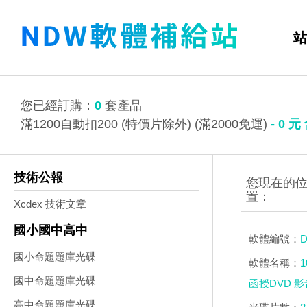
站
您已經訂購：
0
套產品
滿1200自動扣200 (特價片除外) (滿2000免運)
-
0
元
技術公報
Xcdex 技術文章
國小國中高中
軟體編號：
D
國小命題題庫光碟
軟體名稱：
國中命題題庫光碟
函授DVD 影
高中命題題庫光碟