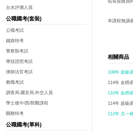
站長按購買時
台水評價人員
公職國考(套裝)
本課程無講
公職考試
鐵路特考
警察類考試
相關商品
專技證照考試
律師法官考試
108年 超級
教職考試
114年 金榜
調查局.國安局.外交人員
110年 金榜
用)
學士後中/西/獸醫課程
114年 超級
試適用)
關務特考
112年 北一
公職國考(單科)