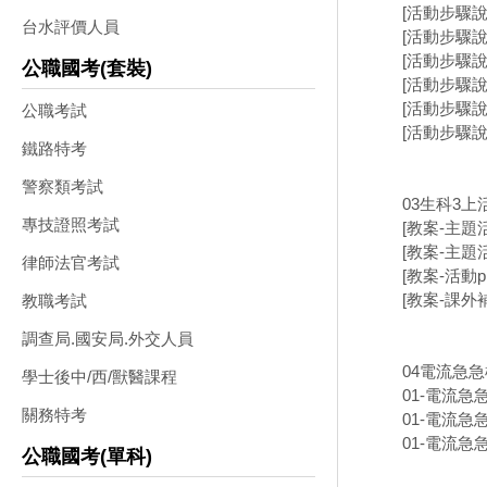
[活動步驟說
台水評價人員
[活動步驟說
[活動步驟說
公職國考(套裝)
[活動步驟說
[活動步驟說
公職考試
[活動步驟說
鐵路特考
警察類考試
03生科3上
專技證照考試
[教案-主題
[教案-主題
律師法官考試
[教案-活動p
[教案-課外
教職考試
調查局.國安局.外交人員
04電流急
學士後中/西/獸醫課程
01-電流急急
關務特考
01-電流急
01-電流急
公職國考(單科)