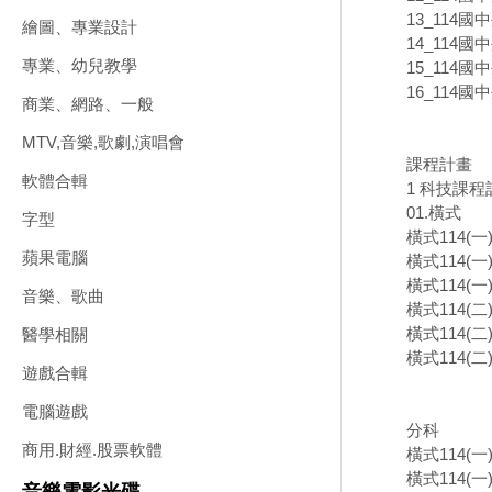
13_114國
繪圖、專業設計
14_114國
專業、幼兒教學
15_114國
16_114國
商業、網路、一般
MTV,音樂,歌劇,演唱會
課程計畫
軟體合輯
1 科技課
01.橫式
字型
橫式114(
蘋果電腦
橫式114(
橫式114(
音樂、歌曲
橫式114(
橫式114(
醫學相關
橫式114(
遊戲合輯
電腦遊戲
分科
商用.財經.股票軟體
橫式114(
橫式114(