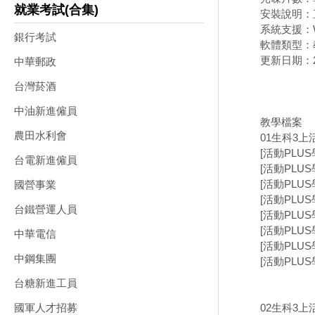
就業考試(合集)
安裝說明：
系統支援：W
銀行考試
軟體類型：
更新日期：20
中華郵政
台灣菸酒
中油新進僱員
教學檔案
農田水利會
01生科3上
[活動PLUS
台電新進僱員
[活動PLUS
[活動PLUS
國營事業
[活動PLUS
台鐵營運人員
[活動PLUS
[活動PLUS
中華電信
[活動PLUS
中鋼集團
[活動PLUS
台糖新進工員
02生科3
國軍人才招募