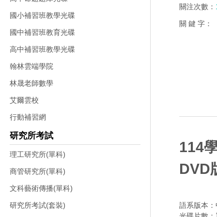
關注次數：
國小補習班教學光碟
關 鍵 字：
國中補習班教育光碟
高中補習班教學光碟
翰林雲端學院
林晟老師數學
艾爾雲校
行動補習網
研究所考試
114
理工研究所(單科)
DVD
商管研究所(單科)
文科藝術傳播(單科)
語系版本：
研究所考試(套裝)
光碟片數：