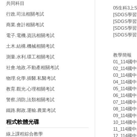
共同科目
05生科3上
行政.司法相關考試
[SDGS學
[SDGS學
商業.會計相關考試
[SDGS學
[SDGS學
電子.電機.資訊相關考試
土木.結構.機械相關考試
教學簡報
測量.水利.環工相關考試
01_114國
社會.地政.不動產相關考試
02_114國
03_114國
物理.化學.插醫.私醫考試
04_114國
05_114國
教育.觀光.心理相關考試
06_114國
警察,消防,法類相關考試
07_114國
08_114國
鐵路.郵政.運輸.農業考試
09_114國
程式軟體光碟
10_114國
11_114國
線上課程綜合教學
12_114國