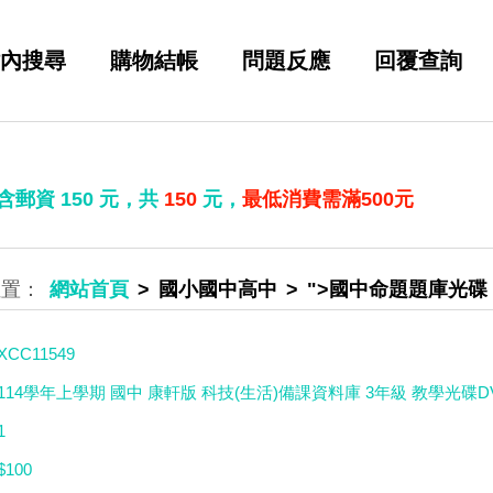
內搜尋
購物結帳
問題反應
回覆查詢
 含郵資
150
元，共
150
元，
最低消費需滿500元
網站首頁
國小國中高中
">國中命題題庫光碟
XCC11549
114學年上學期 國中 康軒版 科技(生活)備課資料庫 3年級 教學光碟D
1
$100