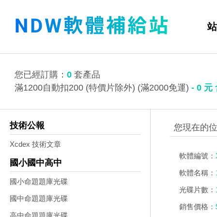
站
您已經訂購：
0
套產品
滿1200自動扣200 (特價片除外) (滿2000免運)
-
0
元
技術公報
Xcdex 技術文章
軟體編號：
國小國中高中
軟體名稱：
國小命題題庫光碟
光碟片數：
國中命題題庫光碟
銷售價格：
高中命題題庫光碟