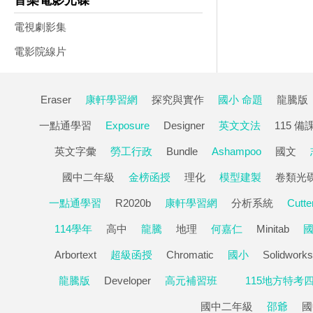
音樂電影光碟
電視劇影集
電影院線片
Eraser
康軒學習網
探究與實作
國小 命題
龍騰版
一點通學習
Exposure
Designer
英文文法
115 備
英文字彙
勞工行政
Bundle
Ashampoo
國文
國中二年級
金榜函授
理化
模型建製
卷類光
一點通學習
R2020b
康軒學習網
分析系統
Cutte
114學年
高中
龍騰
地理
何嘉仁
Minitab
Arbortext
超級函授
Chromatic
國小
Solidworks
龍騰版
Developer
高元補習班
115地方特考
國中二年級
邵爺
國