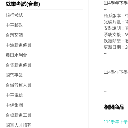
114學年下
就業考試(合集)
--
銀行考試
語系版本：
光碟片數：
中華郵政
安裝說明：直
系統支援：Wi
台灣菸酒
軟體類型：
中油新進僱員
更新日期：202
--
農田水利會
台電新進僱員
114學年下
國營事業
台鐵營運人員
--
中華電信
中鋼集團
相關商品
台糖新進工員
114學年下
國軍人才招募