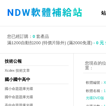
站
您已經訂購：
0
套產品
滿1200自動扣200 (特價片除外) (滿2000免運)
-
0
元
技術公報
Xcdex 技術文章
國小國中高中
軟體編號：
X
國小命題題庫光碟
軟體名稱：
國中命題題庫光碟
光碟DVD版
高中命題題庫光碟