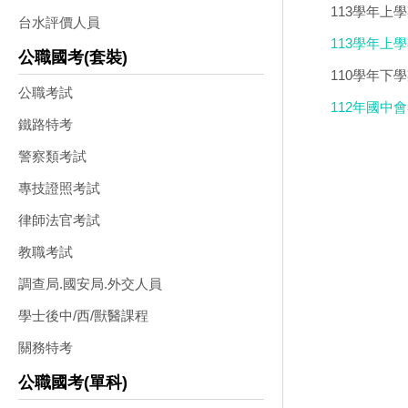
113學年上
台水評價人員
113學年上學
公職國考(套裝)
(不包含：藝
110學年下
公職考試
112年國中
鐵路特考
試題光碟DV
警察類考試
專技證照考試
律師法官考試
教職考試
調查局.國安局.外交人員
學士後中/西/獸醫課程
關務特考
公職國考(單科)