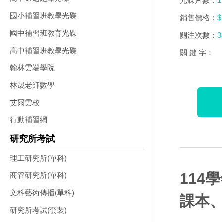
光碟片數：
1
國小補習班教學光碟
銷售價格：
$
國中補習班教育光碟
關注次數：
3
高中補習班教學光碟
關 鍵 字：
翰林雲端學院
林晟老師數學
艾爾雲校
行動補習網
研究所考試
理工研究所(單科)
114
商管研究所(單科)
文科藝術傳播(單科)
課本、
研究所考試(套裝)