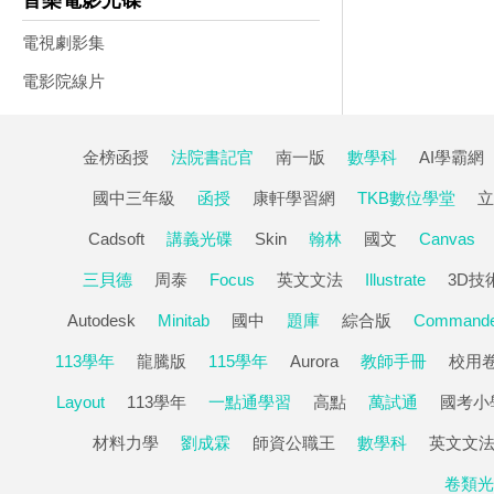
音樂電影光碟
電視劇影集
電影院線片
金榜函授
法院書記官
南一版
數學科
AI學霸網
國中三年級
函授
康軒學習網
TKB數位學堂
立
Cadsoft
講義光碟
Skin
翰林
國文
Canvas
三貝德
周泰
Focus
英文文法
Illustrate
3D技
Autodesk
Minitab
國中
題庫
綜合版
Commande
113學年
龍騰版
115學年
Aurora
教師手冊
校用
Layout
113學年
一點通學習
高點
萬試通
國考小
材料力學
劉成霖
師資公職王
數學科
英文文
卷類光