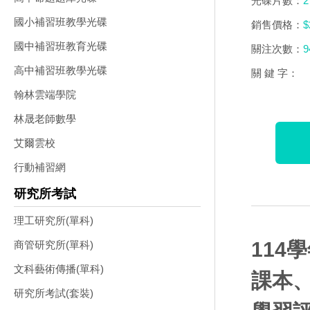
光碟片數：
2
國小補習班教學光碟
銷售價格：
$
國中補習班教育光碟
關注次數：
9
高中補習班教學光碟
關 鍵 字：
翰林雲端學院
林晟老師數學
艾爾雲校
行動補習網
研究所考試
理工研究所(單科)
114
商管研究所(單科)
文科藝術傳播(單科)
課本
研究所考試(套裝)