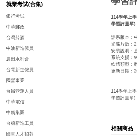
學習評
就業考試(合集)
銀行考試
114學年上
學習評量單) 
中華郵政
語系版本：
台灣菸酒
光碟片數：2
中油新進僱員
安裝說明：直
系統支援：Wi
農田水利會
軟體類型：
台電新進僱員
更新日期：202
國營事業
114學年上
台鐵營運人員
學習評量單) 
中華電信
中鋼集團
台糖新進工員
相關商品
國軍人才招募