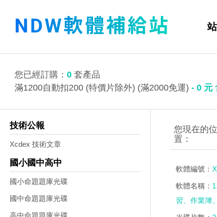
站
您已經訂購：
0
套產品
滿1200自動扣200 (特價片除外) (滿2000免運)
-
0
元
技術公報
Xcdex 技術文章
國小國中高中
軟體編號：
X
國小命題題庫光碟
軟體名稱：
國中命題題庫光碟
習、作業簿、
高中命題題庫光碟