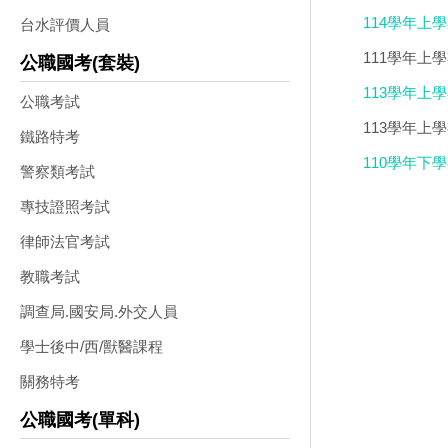
114學年上
台水評價人員
簿、學習評量單
111學年上
公職國考(套裝)
113學年上
公職考試
113學年上學
鐵路特考
合輯版 DVD
110學年下學
警察類考試
專技證照考試
律師法官考試
教職考試
調查局.國安局.外交人員
學士後中/西/獸醫課程
關務特考
公職國考(單科)