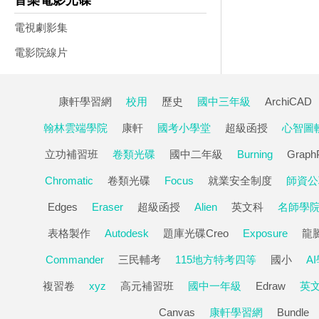
音樂電影光碟
電視劇影集
電影院線片
康軒學習網
校用
歷史
國中三年級
ArchiCAD
翰林雲端學院
康軒
國考小學堂
超級函授
心智圖
立功補習班
卷類光碟
國中二年級
Burning
Graph
Chromatic
卷類光碟
Focus
就業安全制度
師資公
Edges
Eraser
超級函授
Alien
英文科
名師學
表格製作
Autodesk
題庫光碟Creo
Exposure
龍
Commander
三民輔考
115地方特考四等
國小
A
複習卷
xyz
高元補習班
國中一年級
Edraw
英
Canvas
康軒學習網
Bundle