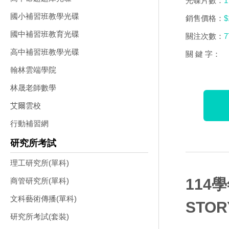
光碟片數：
1
國小補習班教學光碟
銷售價格：
$
國中補習班教育光碟
關注次數：
7
高中補習班教學光碟
關 鍵 字：
翰林雲端學院
林晟老師數學
艾爾雲校
行動補習網
研究所考試
理工研究所(單科)
114
商管研究所(單科)
文科藝術傳播(單科)
STO
研究所考試(套裝)