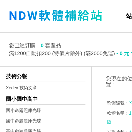
站
您已經訂購：
0
套產品
滿1200自動扣200 (特價片除外) (滿2000免運)
-
0
元
技術公報
Xcdex 技術文章
國小國中高中
軟體編號：
X
國小命題題庫光碟
軟體名稱：
國中命題題庫光碟
版
高中命題題庫光碟