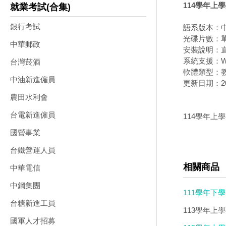
114學年上學
就業考試(合集)
銀行考試
語系版本：
光碟片數：
中華郵政
安裝說明：直
系統支援：Wi
台灣菸酒
軟體類型：
中油新進僱員
更新日期：202
農田水利會
台電新進僱員
114學年上學
國營事業
台鐵營運人員
相關商品
中華電信
中鋼集團
111學年下
台糖新進工員
113學年上學
國軍人才招募
合輯版 卷類