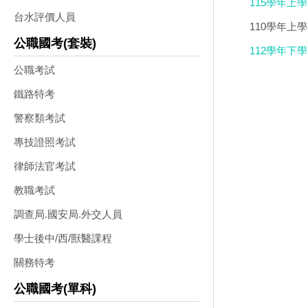
115學年上學
台水評價人員
DVD版
110學年上
公職國考(套裝)
112學年下
公職考試
鐵路特考
警察類考試
專技證照考試
律師法官考試
教職考試
調查局.國安局.外交人員
學士後中/西/獸醫課程
關務特考
公職國考(單科)