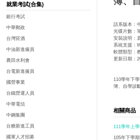
簿、自
就業考試(合集)
銀行考試
語系版本：
中華郵政
光碟片數：
安裝說明：直
台灣菸酒
系統支援：Wi
中油新進僱員
軟體類型：
更新日期：202
農田水利會
台電新進僱員
110學年下
國營事業
簿、自學診斷
台鐵營運人員
中華電信
相關商品
中鋼集團
台糖新進工員
111學年上
學光碟DVD版
國軍人才招募
105年下學期國小輔助教本 （含康軒.南一