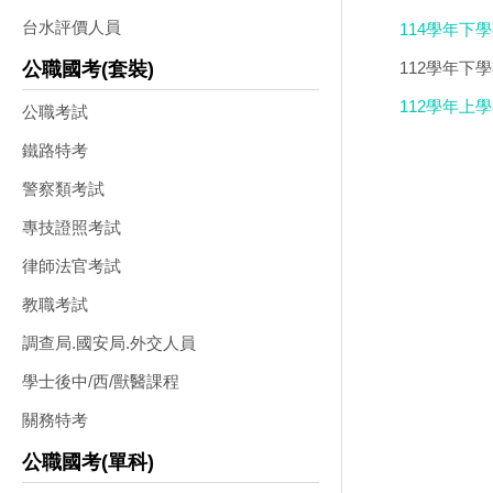
本.含解答 
台水評價人員
114學年下
112學年下學
公職國考(套裝)
學光碟DVD
112學年上
公職考試
作業簿)合輯版
鐵路特考
警察類考試
專技證照考試
律師法官考試
教職考試
調查局.國安局.外交人員
學士後中/西/獸醫課程
關務特考
公職國考(單科)