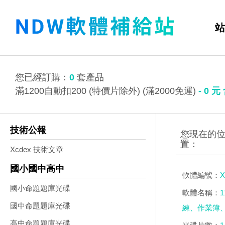
站
您已經訂購：
0
套產品
滿1200自動扣200 (特價片除外) (滿2000免運)
-
0
元
技術公報
Xcdex 技術文章
國小國中高中
軟體編號：
X
國小命題題庫光碟
軟體名稱：
國中命題題庫光碟
練、作業簿、
高中命題題庫光碟