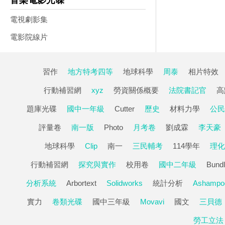
音樂電影光碟
電視劇影集
電影院線片
習作
地方特考四等
地球科學
周泰
相片特效
行動補習網
xyz
勞資關係概要
法院書記官
高
題庫光碟
國中一年級
Cutter
歷史
材料力學
公民
評量卷
南一版
Photo
月考卷
劉成霖
李天豪
地球科學
Clip
南一
三民輔考
114學年
理化
行動補習網
探究與實作
校用卷
國中二年級
Bundl
分析系統
Arbortext
Solidworks
統計分析
Ashampo
實力
卷類光碟
國中三年級
Movavi
國文
三貝德
勞工立法