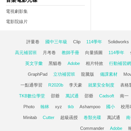
音樂電影光碟
電視劇影集
電影院線片
評量卷
國中三年級
Clip
114學年
Solidworks
高元補習班
月考卷
教師手冊
向量插圖
114學年
英文字彙
黑貓卷
Adobe
相片特效
行動補習網
GraphPad
立功補習班
龍騰版
備課素材
Mov
一點通學習
R2020b
李天豪
就業安全制度
表格
TKB數位學堂
邵爺
萬試通
邵爺
Cadsoft
南一
Photo
翰林
xyz
tkb
Ashampoo
國小
校用
Minitab
Cutter
超級函授
卷類光碟
萬試通
南
Commander
Adobe