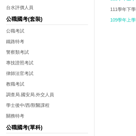
台水評價人員
111學年下
公職國考(套裝)
109學年上學
公職考試
鐵路特考
警察類考試
專技證照考試
律師法官考試
教職考試
調查局.國安局.外交人員
學士後中/西/獸醫課程
關務特考
公職國考(單科)