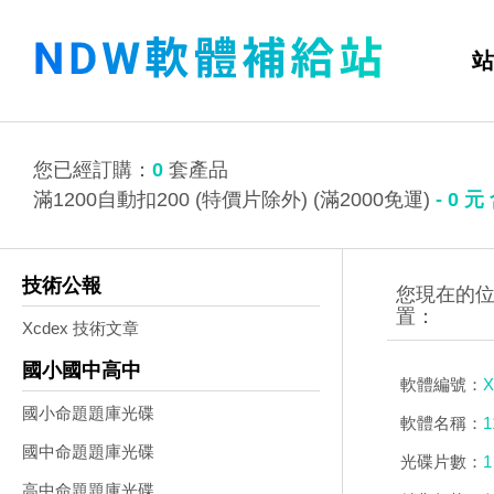
站
您已經訂購：
0
套產品
滿1200自動扣200 (特價片除外) (滿2000免運)
-
0
元
技術公報
Xcdex 技術文章
國小國中高中
軟體編號：
X
國小命題題庫光碟
軟體名稱：
國中命題題庫光碟
光碟片數：
1
高中命題題庫光碟