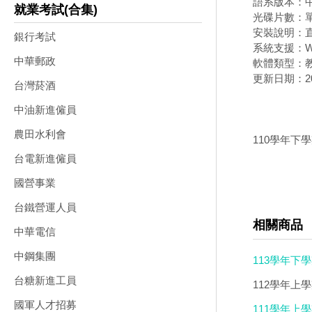
語系版本：
就業考試(合集)
光碟片數：
安裝說明：直
銀行考試
系統支援：Wi
中華郵政
軟體類型：
更新日期：202
台灣菸酒
中油新進僱員
農田水利會
110學年下學期
台電新進僱員
國營事業
台鐵營運人員
相關商品
中華電信
中鋼集團
113學年下學
台糖新進工員
112學年上
國軍人才招募
111學年上