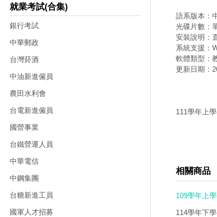
就業考試(合集)
語系版本：
銀行考試
光碟片數：
安裝說明：直
中華郵政
系統支援：Wi
軟體類型：
台灣菸酒
更新日期：202
中油新進僱員
農田水利會
台電新進僱員
111學年上
國營事業
台鐵營運人員
中華電信
相關商品
中鋼集團
台糖新進工員
109學年上學
習單+素養學
國軍人才招募
114學年下學