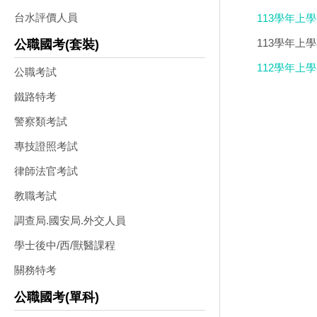
DVD版
台水評價人員
113學年上學期
113學年上學
公職國考(套裝)
112學年上
公職考試
DVD版(2片裝
鐵路特考
警察類考試
專技證照考試
律師法官考試
教職考試
調查局.國安局.外交人員
學士後中/西/獸醫課程
關務特考
公職國考(單科)