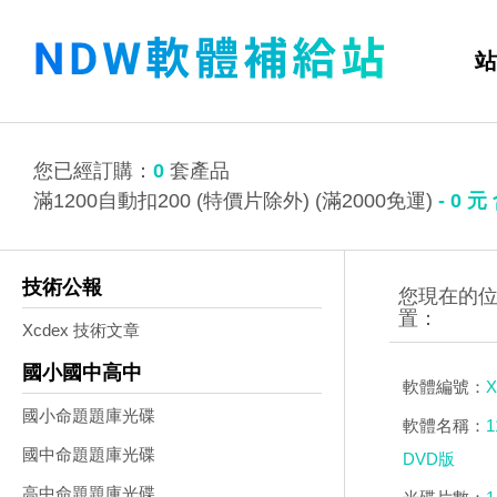
站
您已經訂購：
0
套產品
滿1200自動扣200 (特價片除外) (滿2000免運)
-
0
元
技術公報
Xcdex 技術文章
國小國中高中
軟體編號：
X
國小命題題庫光碟
軟體名稱：
國中命題題庫光碟
DVD版
高中命題題庫光碟