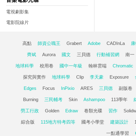
音樂電影光碟
電視劇影集
電影院線片
高點
師資公職王
Grabert
Adobe
CADInLa
康
齊斌
Aurora
國文
三貝德
行動補習網
南一
地球科學
校用卷
國中一年級
翰林雲端
Chromatic
探究與實作
地球科學
Clip
李天豪
Exposure
Edges
Focus
InPixio
ARES
三貝德
副版卷
Burning
三民輔考
Skin
Ashampoo
113學年
勞工行政
Golden
Edraw
卷類光碟
習作
Solid
綜合版
115地方特考四等
國考小學堂
建築設計
一點通學習