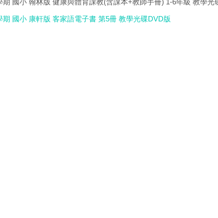
學期 國小 翰林版 健康與體育課教(含課本+教師手冊) 1-6年級 教學光
學期 國小 康軒版 客家語電子書 第5冊 教學光碟DVD版