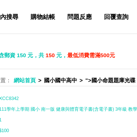
內搜尋
購物結帳
問題反應
回覆查詢
 含郵資
150
元，共
150
元，
最低消費需滿500元
網站首頁
國小國中高中
">國小命題題庫光碟
XCC8342
111學年上學期 國小 南一版 健康與體育電子書(含電子書) 3年級 教
1
$100