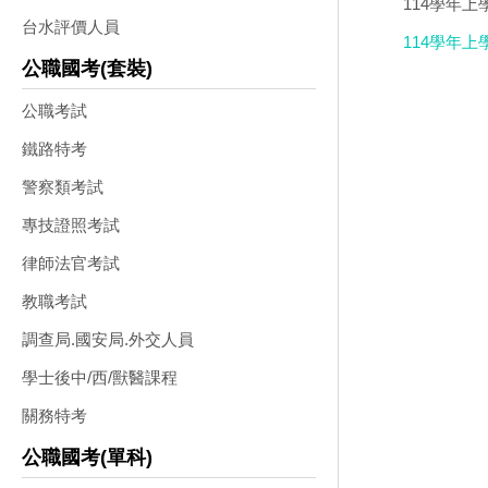
114學年上
台水評價人員
114學年上
公職國考(套裝)
公職考試
鐵路特考
警察類考試
專技證照考試
律師法官考試
教職考試
調查局.國安局.外交人員
學士後中/西/獸醫課程
關務特考
公職國考(單科)