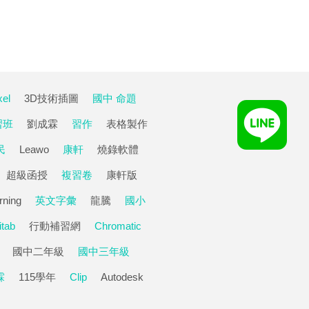
xel
3D技術插圖
國中 命題
習班
劉成霖
習作
表格製作
民
Leawo
康軒
燒錄軟體
超級函授
複習卷
康軒版
rning
英文字彙
龍騰
國小
itab
行動補習網
Chromatic
國中二年級
國中三年級
霖
115學年
Clip
Autodesk