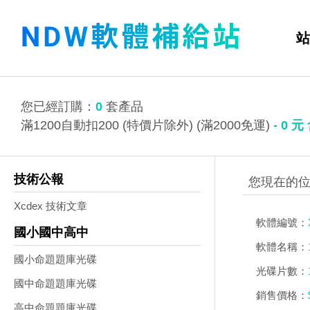
站
您已經訂購：
0
套產品
滿1200自動扣200 (特價片除外) (滿2000免運)
-
0
元
技術公報
Xcdex 技術文章
軟體編號：
國小國中高中
軟體名稱：
國小命題題庫光碟
光碟片數：
國中命題題庫光碟
銷售價格：
高中命題題庫光碟