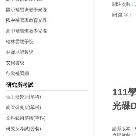
關注次數：
國小補習班教學光碟
關 鍵 字：
國中補習班教育光碟
高中補習班教學光碟
翰林雲端學院
林晟老師數學
艾爾雲校
行動補習網
研究所考試
111
理工研究所(單科)
光碟D
商管研究所(單科)
文科藝術傳播(單科)
語系版本：
研究所考試(套裝)
光碟片數：