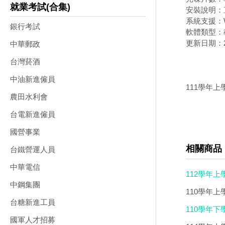
就業考試(合集)
安裝說明：
系統支援：W
銀行考試
軟體類型：
更新日期：20
中華郵政
台灣菸酒
中油新進僱員
111學年上
農田水利會
台電新進僱員
國營事業
相關商品
台鐵營運人員
中華電信
112學年上
中鋼集團
110學年
台糖新進工員
110學年下
國軍人才招募