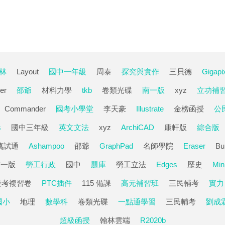
林
Layout
國中一年級
周泰
探究與實作
三貝德
Gigapi
er
邵爺
材料力學
tkb
卷類光碟
南一版
xyz
立功補
Commander
國考小學堂
李天豪
Illustrate
金榜函授
公
s
國中三年級
英文文法
xyz
ArchiCAD
康軒版
綜合版
萬試通
Ashampoo
邵爺
GraphPad
名師學院
Eraser
Bu
南一版
勞工行政
國中
題庫
勞工立法
Edges
歷史
Min
段考複習卷
PTC插件
115 備課
高元補習班
三民輔考
實力
國小
地理
數學科
卷類光碟
一點通學習
三民輔考
劉成
超級函授
翰林雲端
R2020b