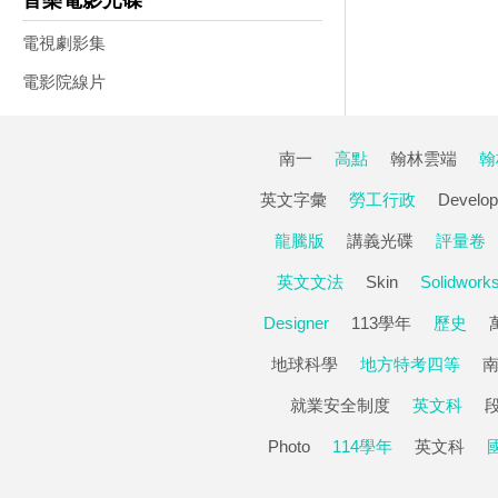
音樂電影光碟
電視劇影集
電影院線片
南一
高點
翰林雲端
翰
英文字彙
勞工行政
Develop
龍騰版
講義光碟
評量卷
英文文法
Skin
Solidwork
Designer
113學年
歷史
地球科學
地方特考四等
就業安全制度
英文科
Photo
114學年
英文科