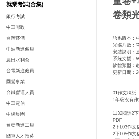
量卷+
就業考試(合集)
卷類光
銀行考試
中華郵政
語系版本：
台灣菸酒
光碟片數：
中油新進僱員
安裝說明：直
系統支援：Wi
農田水利會
軟體類型：
台電新進僱員
更新日期：202
國營事業
台鐵營運人員
01作文稿紙
1年級沒有作文
中華電信
1132國語2
中鋼集團
PDF
台糖新進工員
2下L03作文
2下L05作文
國軍人才招募