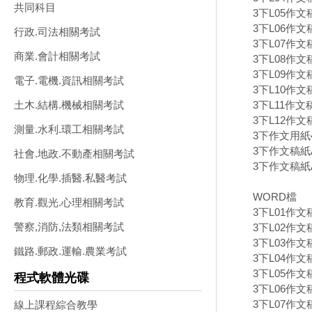
共同科目
3下L05作文
3下L06作文
行政.司法相關考試
3下L07作文
商業.會計相關考試
3下L08作文稿
3下L09作文
電子.電機.資訊相關考試
3下L10作
3下L11作
土木.結構.機械相關考試
3下L12作文
測量.水利.環工相關考試
3下作文用紙40
3下作文稿紙A
社會.地政.不動產相關考試
3下作文稿紙A
物理.化學.插醫.私醫考試
WORD檔
教育.觀光.心理相關考試
3下L01作文
警察,消防,法類相關考試
3下L02作文
3下L03作文
鐵路.郵政.運輸.農業考試
3下L04作文
3下L05作文
程式軟體光碟
3下L06作文
3下L07作文
線上課程綜合教學