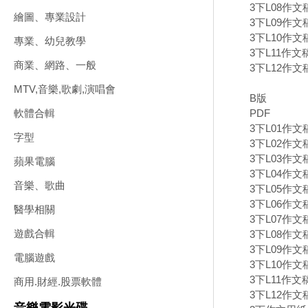
3下L08作文
繪圖、專業設計
3下L09作文
3下L10作文
專業、幼兒教學
3下L11作
商業、網路、一般
3下L12作文
MTV,音樂,歌劇,演唱會
B版
PDF
軟體合輯
3下L01作文
字型
3下L02作文
3下L03作文
蘋果電腦
3下L04作文
音樂、歌曲
3下L05作文稿
3下L06作文
醫學相關
3下L07作文
遊戲合輯
3下L08作文稿
3下L09作文
電腦遊戲
3下L10作文
3下L11作文
商用.財經.股票軟體
3下L12作文