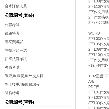
2下L08作文
台水評價人員
2下L10作文稿
2下作文用紙20
公職國考(套裝)
2下作文稿紙_
2下作文稿紙封
公職考試
WORD
鐵路特考
2下L03作文
警察類考試
2下L05作文
2下L08作文
專技證照考試
2下L10作文
律師法官考試
2下作文用紙2
~$延伸作文-
教職考試
調查局.國安局.外交人員
1132國語3
A版
學士後中/西/獸醫課程
PDF檔
3下L01作文
關務特考
3下L02作文
公職國考(單科)
3下L03作文
3下L04作文