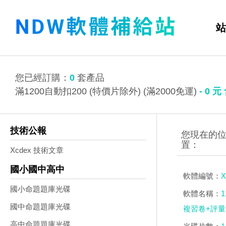
站
您已經訂購：
0
套產品
滿1200自動扣200 (特價片除外) (滿2000免運)
-
0
元
技術公報
Xcdex 技術文章
國小國中高中
軟體編號：
X
國小命題題庫光碟
軟體名稱：
國中命題題庫光碟
複習卷+評量
高中命題題庫光碟