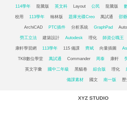
114學年
龍騰版
英文科
Layout
公民
龍騰版
校用
113學年
翰林版
題庫光碟Creo
萬試通
邵
ArchiCAD
PTC插件
分析系統
GraphPad
Aut
勞工立法
建築設計
Autodesk
理化
師資公職王
康軒學習網
113學年
115 備課
齊斌
向量插圖
A
TKB數位學堂
萬試通
Commander
周泰
康軒
英文字彙
國中二年級
黑貓卷
綜合版
理化
備課素材
國文
南一版
歷
XYZ STUDIO