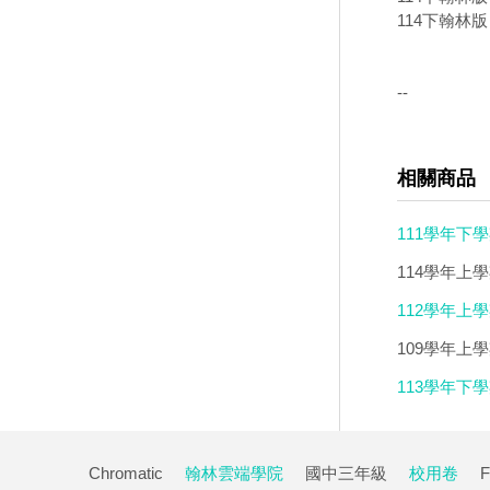
114下翰林版
--
相關商品
111學年下
114學年上
DVD版(3DV
112學年上學期
109學年上
113學年下學
Chromatic
翰林雲端學院
國中三年級
校用卷
F