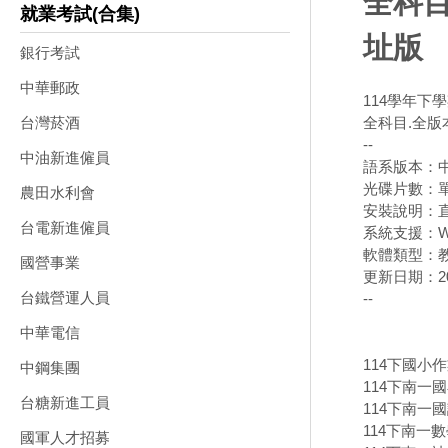
全科目
就業考試(合集)
址版
銀行考試
中華郵政
114學年下
全科目.全版本
台灣菸酒
--
中油新進僱員
語系版本：
光碟片數：
農田水利會
安裝說明：直
台電新進僱員
系統支援：Wi
軟體類型：
國營事業
更新日期：202
台鐵營運人員
--
中華電信
114下國小
中鋼集團
114下南一
台糖新進工員
114下南一國
114下南一數
國軍人才招募