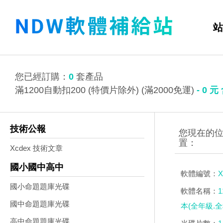
站
您已經訂購：
0
套產品
滿1200自動扣200 (特價片除外) (滿2000免運)
-
0
元
技術公報
Xcdex 技術文章
國小國中高中
軟體編號：
X
國小命題題庫光碟
軟體名稱：
國中命題題庫光碟
本(全年級.全
高中命題題庫光碟