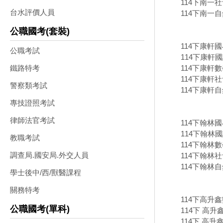
114下南一社
台水評價人員
114下南一自
公職國考(套裝)
114下康軒
公職考試
114下康軒國
114下康軒數
鐵路特考
114下康軒社
警察類考試
114下康軒自
專技證照考試
律師法官考試
114下翰林
114下翰林國
教職考試
114下翰林數
調查局.國安局.外交人員
114下翰林社
114下翰林自
學士後中/西/獸醫課程
關務特考
114下高升
公職國考(單科)
114下 高升
114下 高升