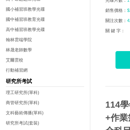
光碟片數：
1
國小補習班教學光碟
銷售價格：
$
國中補習班教育光碟
關注次數：
4
高中補習班教學光碟
關 鍵 字：
翰林雲端學院
林晟老師數學
艾爾雲校
行動補習網
研究所考試
理工研究所(單科)
114
商管研究所(單科)
文科藝術傳播(單科)
+作業
研究所考試(套裝)