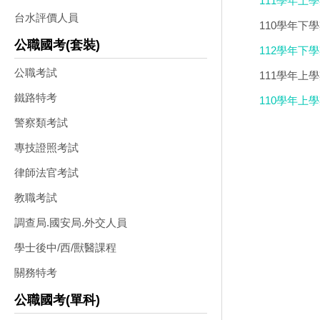
111學年上
台水評價人員
110學年下
公職國考(套裝)
含解答、評量
112學年下
公職考試
111學年上
學光碟DVD版
鐵路特考
110學年上
卷) 6年級 
警察類考試
專技證照考試
律師法官考試
教職考試
調查局.國安局.外交人員
學士後中/西/獸醫課程
關務特考
公職國考(單科)