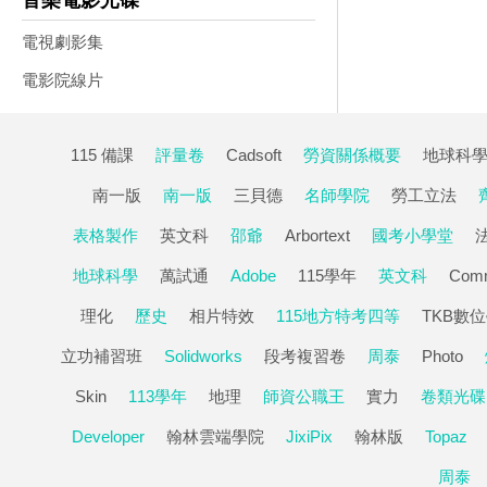
音樂電影光碟
電視劇影集
電影院線片
115 備課
評量卷
Cadsoft
勞資關係概要
地球科
南一版
南一版
三貝德
名師學院
勞工立法
表格製作
英文科
邵爺
Arbortext
國考小學堂
地球科學
萬試通
Adobe
115學年
英文科
Com
理化
歷史
相片特效
115地方特考四等
TKB數
立功補習班
Solidworks
段考複習卷
周泰
Photo
Skin
113學年
地理
師資公職王
實力
卷類光碟
Developer
翰林雲端學院
JixiPix
翰林版
Topaz
周泰