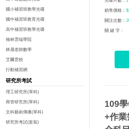
光碟片數：
1
國小補習班教學光碟
銷售價格：
$
國中補習班教育光碟
關注次數：
2
高中補習班教學光碟
關 鍵 字：
翰林雲端學院
林晟老師數學
艾爾雲校
行動補習網
研究所考試
理工研究所(單科)
109
商管研究所(單科)
文科藝術傳播(單科)
+作業
研究所考試(套裝)