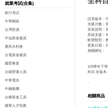
全科目
就業考試(合集)
銀行考試
語系版本：
中華郵政
光碟片數：
安裝說明：直
台灣菸酒
系統支援：Wi
中油新進僱員
軟體類型：
更新日期：202
農田水利會
相關網址：
台電新進僱員
國營事業
109學年下
科目.全版本
台鐵營運人員
中華電信
-
中鋼集團
相關商品
台糖新進工員
國軍人才招募