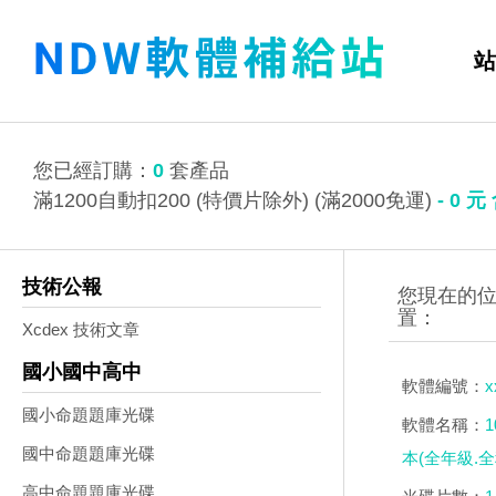
站
您已經訂購：
0
套產品
滿1200自動扣200 (特價片除外) (滿2000免運)
-
0
元
技術公報
Xcdex 技術文章
國小國中高中
軟體編號：
x
國小命題題庫光碟
軟體名稱：
國中命題題庫光碟
本(全年級.
高中命題題庫光碟