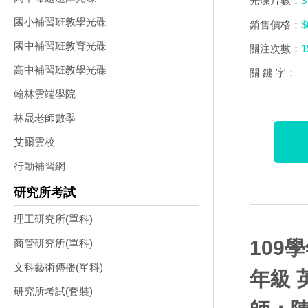
光碟片數：
3
國小補習班教學光碟
銷售價格：
$
國中補習班教育光碟
關注次數：
1
高中補習班教學光碟
關 鍵 字：
翰林雲端學院
林晟老師數學
艾爾雲校
行動補習網
研究所考試
理工研究所(單科)
109
商管研究所(單科)
文科藝術傳播(單科)
年級 
研究所考試(套裝)