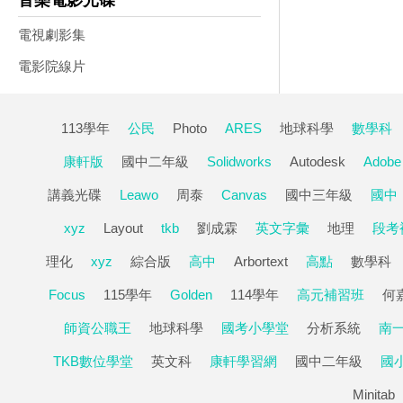
音樂電影光碟
電視劇影集
電影院線片
113學年
公民
Photo
ARES
地球科學
數學科
康軒版
國中二年級
Solidworks
Autodesk
Adobe
講義光碟
Leawo
周泰
Canvas
國中三年級
國中
xyz
Layout
tkb
劉成霖
英文字彙
地理
段考
理化
xyz
綜合版
高中
Arbortext
高點
數學科
Focus
115學年
Golden
114學年
高元補習班
何
師資公職王
地球科學
國考小學堂
分析系統
南
TKB數位學堂
英文科
康軒學習網
國中二年級
國
Minitab