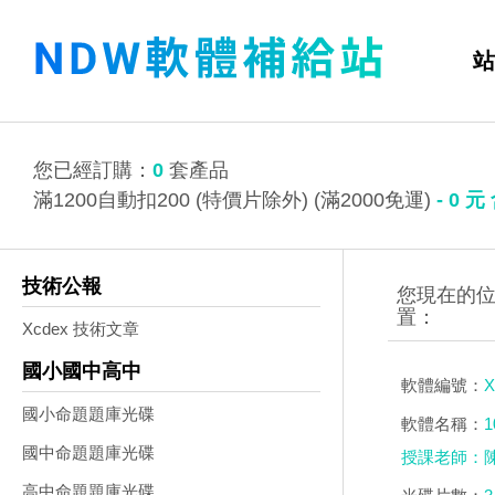
站
您已經訂購：
0
套產品
滿1200自動扣200 (特價片除外) (滿2000免運)
-
0
元
技術公報
Xcdex 技術文章
國小國中高中
軟體編號：
X
國小命題題庫光碟
軟體名稱：
國中命題題庫光碟
授課老師：陳
高中命題題庫光碟