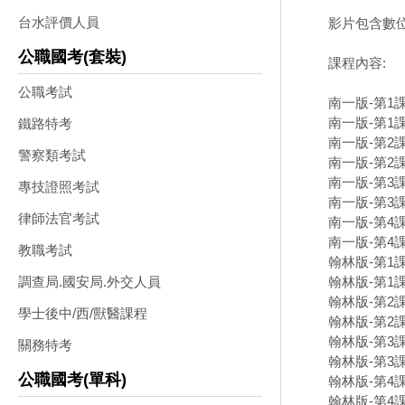
台水評價人員
影片包含數位
公職國考(套裝)
課程內容:
公職考試
南一版-第1課
南一版-第1課
鐵路特考
南一版-第2課
警察類考試
南一版-第2課
南一版-第3課
專技證照考試
南一版-第3課
律師法官考試
南一版-第4課
南一版-第4課
教職考試
翰林版-第1課
翰林版-第1課
調查局.國安局.外交人員
翰林版-第2課
學士後中/西/獸醫課程
翰林版-第2課
翰林版-第3課
關務特考
翰林版-第3課
公職國考(單科)
翰林版-第4課
翰林版-第4課