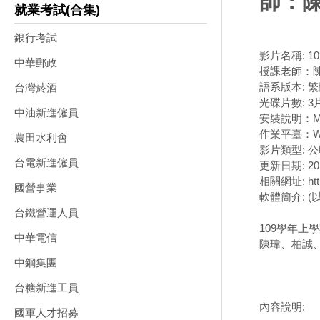
師：陳
就業考試(合集)
銀行考試
影片名稱: 1
中華郵政
授課老師：
語系版本: 
台灣菸酒
光碟片數: 3
中油新進僱員
安裝說明：M
作業平臺：Wi
農田水利會
影片類型: 
台電新進僱員
更新日期: 202
相關網址: https
國營事業
軟體簡介: 
台鐵營運人員
109學年上
中華電信
陳瑋、柏誠、
中鋼集團
台糖新進工員
內容說明:
國軍人才招募