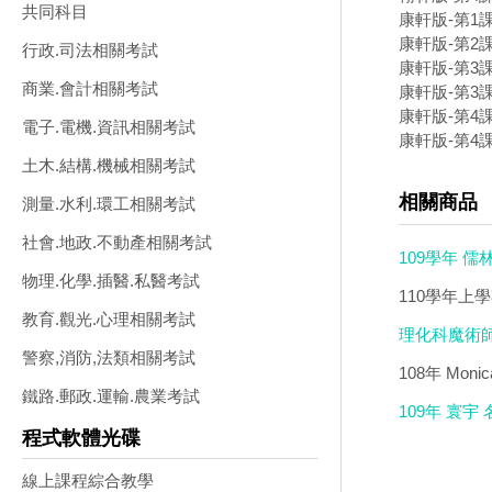
共同科目
康軒版-第1
康軒版-第2
行政.司法相關考試
康軒版-第3課
商業.會計相關考試
康軒版-第3課
康軒版-第4課
電子.電機.資訊相關考試
康軒版-第4課
土木.結構.機械相關考試
相關商品
測量.水利.環工相關考試
社會.地政.不動產相關考試
109學年 
物理.化學.插醫.私醫考試
影音教學版(3
110學年上學
教育.觀光.心理相關考試
(2DVD)
理化科魔術師
警察,消防,法類相關考試
適用 官方完美
108年 Mo
鐵路.郵政.運輸.農業考試
畫質 繁體中文
109年 寰
程式軟體光碟
版(DVD版)
線上課程綜合教學