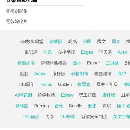
音樂電影光碟
電視劇影集
電影院線片
TKB數位學堂
翰林版
高點
公民
國文
周泰
萬試通
公民
金榜函授
Edges
李天豪
Alien
卷類光碟
勞資關係概要
國小
Eraser
三貝德
劉
龍騰
Adobe
康軒版
表格製作
模型建製
高中
113學年
Focus
Golden
複習卷
國中三年級
康
AI學霸網
燒錄軟體
Edraw
勞工行政
康軒版
11
翰林版
Burning
習作
Bundle
歷史
齊斌
國中 
115 備課
周泰
115學年
就業安全制度
英文字