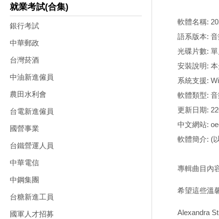
就業考試(合集)
軟體名稱: 2
銀行考試
語系版本: 音
中華郵政
光碟片數: 單
台灣菸酒
安裝說明: 
中油新進僱員
系統支援: Wind
農田水利會
軟體類型: 音
更新日期: 220
台電新進僱員
中文網站: oe
國營事業
軟體簡介: 
台鐵營運人員
中華電信
專輯曲目內容
中鋼集團
希望這些溫
台糖新進工員
Alexandra Str
國軍人才招募