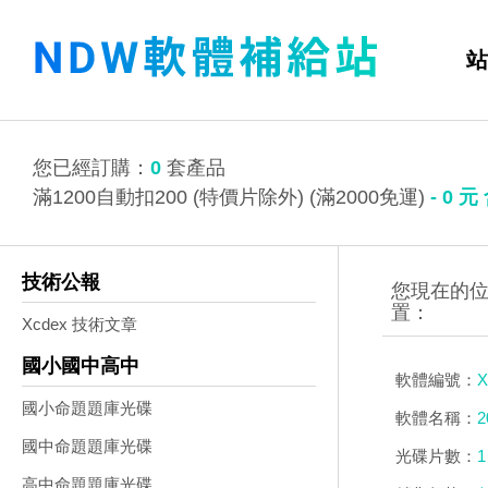
站
您已經訂購：
0
套產品
滿1200自動扣200 (特價片除外) (滿2000免運)
-
0
元
技術公報
Xcdex 技術文章
國小國中高中
軟體編號：
X
國小命題題庫光碟
軟體名稱：
國中命題題庫光碟
光碟片數：
1
高中命題題庫光碟