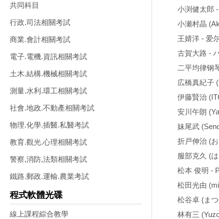
共同科目
小渕健太郎 
行政.司法相關考試
小瀬村晶 (Akir
王婧洋 - 
商業.會計相關考試
古賀大路 - 
電子.電機.資訊相關考試
二平均律钢琴曲
土木.結構.機械相關考試
広橋真紀子 (
測量.水利.環工相關考試
伊藤賢治 (IT
社會.地政.不動產相關考試
安川午朗 (Ya
物理.化學.插醫.私醫考試
妹尾武 (Sen
折戸伸治 (お
教育.觀光.心理相關考試
服部克久 (は
警察,消防,法類相關考試
松本 俊明 - Pa
鐵路.郵政.運輸.農業考試
松田光由 (mits
程式軟體光碟
松谷卓 (まつ
線上課程綜合教學
林有三 (Yuz