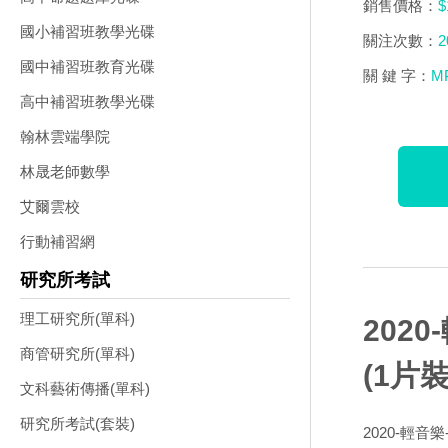
銷售價格：
$
國小補習班教學光碟
關注次數：
2
國中補習班教育光碟
關 鍵 字：
M
高中補習班教學光碟
翰林雲端學院
林晟老師數學
艾爾雲校
行動補習網
研究所考試
理工研究所(單科)
202
商管研究所(單科)
(1片裝
文科藝術傳播(單科)
研究所考試(套裝)
2020-輕音