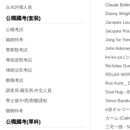
Claude Bollin
台水評價人員
Danny Wrigh
公職國考(套裝)
Jacques Lous
公職考試
Jacques Rouv
Jang Se Yo
鐵路特考
John Adorney
警察類考試
ko-ko-ya
專技證照考試
Nicholas Gun
律師法官考試
RELAX W
教職考試
Ron Korb _ D
調查局.國安局.外交人員
Soul Hug - 街
Steve Baraka
學士後中/西/獸醫課程
α波オルゴール (
關務特考
カーム (Calm
公職國考(單科)
三宅一徳 - Shi