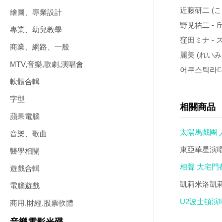
近藤研二 (こ
繪圖、專業設計
野见祐二 - 丘の上
專業、幼兒教學
窪田ミナ -
商業、網路、一般
麗美 (れいみぃ)
MTV,音樂,歌劇,演唱會
어쿠스틱라디오 
軟體合輯
字型
相關商品
蘋果電腦
太陽馬戲團 人生
音樂、歌曲
效 DVD版
東亞華星演唱
醫學相關
相聲 大宅門都沒
遊戲合輯
凱莉米洛凱莉
電腦遊戲
U2波士頓演唱會
商用.財經.股票軟體