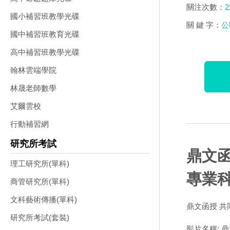
關注次數：
2
國小補習班教學光碟
關 鍵 字：
公
國中補習班教育光碟
高中補習班教學光碟
翰林雲端學院
林晟老師數學
艾爾雲校
行動補習網
研究所考試
鼎文函
理工研究所(單科)
專業科
商管研究所(單科)
文科藝術傳播(單科)
鼎文函授 共同
研究所考試(套裝)
影片名稱: 鼎