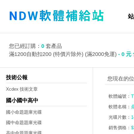
站
您已經訂購：
0
套產品
滿1200自動扣200 (特價片除外) (滿2000免運)
-
0
元
技術公報
Xcdex 技術文章
軟體編號：
T
國小國中高中
軟體名稱：
國小命題題庫光碟
光碟片數：
1
國中命題題庫光碟
銷售價格：
$
高中命題題庫光碟