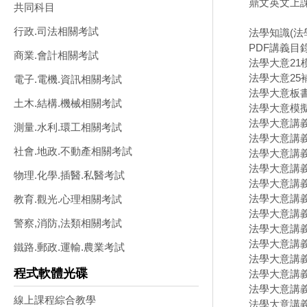
鼎文英文上課板
共同科目
行政.司法相關考試
法學知識(法學大
PDF講義目
商業.會計相關考試
法學大意21模
法學大意25補
電子.電機.資訊相關考試
法學大意板書.
土木.結構.機械相關考試
法學大意模擬
法學大意講義1-
測量.水利.環工相關考試
法學大意講義10
社會.地政.不動產相關考試
法學大意講義10
法學大意講義12
物理.化學.插醫.私醫考試
法學大意講義1
法學大意講義16
教育.觀光.心理相關考試
法學大意講義18
警察,消防,法類相關考試
法學大意講義20
法學大意講義2
鐵路.郵政.運輸.農業考試
法學大意講義24
程式軟體光碟
法學大意講義3-
法學大意講義5-
線上課程綜合教學
法學大意講義8-