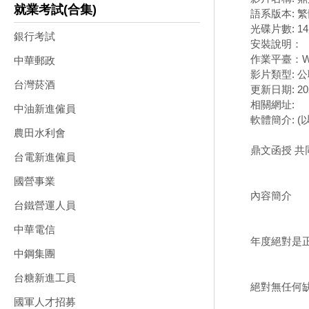
就業考試(合集)
語系版本: 
光碟片數: 1
銀行考試
安裝說明：
作業平臺：Wi
中華郵政
影片類型: 
台灣菸酒
更新日期: 202
相關網址:
中油新進僱員
軟體簡介: 
農田水利會
鼎文函授 共同
台電新進僱員
國營事業
內容簡介
台鐵營運人員
中華電信
年度絕對是正
中鋼集團
台糖新進工員
絕對無任何
國軍人才招募