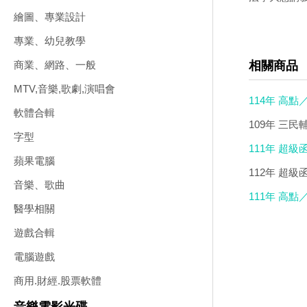
繪圖、專業設計
專業、幼兒教學
相關商品
商業、網路、一般
MTV,音樂,歌劇,演唱會
114年 高點
軟體合輯
109年 三民
字型
111年 超級
蘋果電腦
8000)
112年 超級
音樂、歌曲
價6500)
111年 高點
醫學相關
遊戲合輯
電腦遊戲
商用.財經.股票軟體