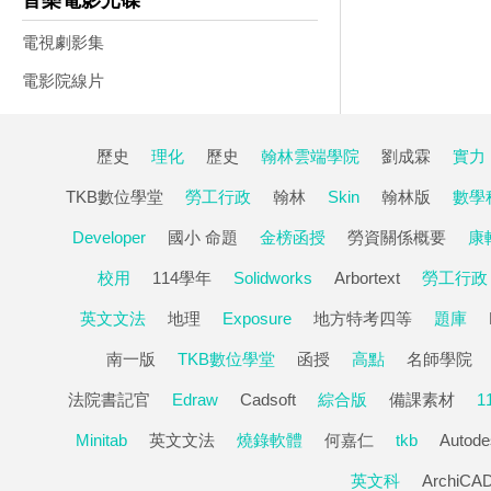
音樂電影光碟
電視劇影集
電影院線片
歷史
理化
歷史
翰林雲端學院
劉成霖
實力
TKB數位學堂
勞工行政
翰林
Skin
翰林版
數學
Developer
國小 命題
金榜函授
勞資關係概要
康
校用
114學年
Solidworks
Arbortext
勞工行政
英文文法
地理
Exposure
地方特考四等
題庫
南一版
TKB數位學堂
函授
高點
名師學院
法院書記官
Edraw
Cadsoft
綜合版
備課素材
1
Minitab
英文文法
燒錄軟體
何嘉仁
tkb
Autode
英文科
ArchiCA