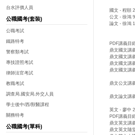
台水評價人員
國文 - 程頤 
公文 - 徐鴻 
公職國考(套裝)
論文 - 徐鴻 
公職考試
鐵路特考
PDF講義目
鼎文國文講義
警察類考試
鼎文國文講義
專技證照考試
鼎文國文講義
鼎文國文講義
律師法官考試
鼎文公文講義
教職考試
調查局.國安局.外交人員
鼎文論文講義
學士後中/西/獸醫課程
英文 - 廖中 
關務特考
PDF講義目
鼎文英文講義
公職國考(單科)
鼎文英文隨