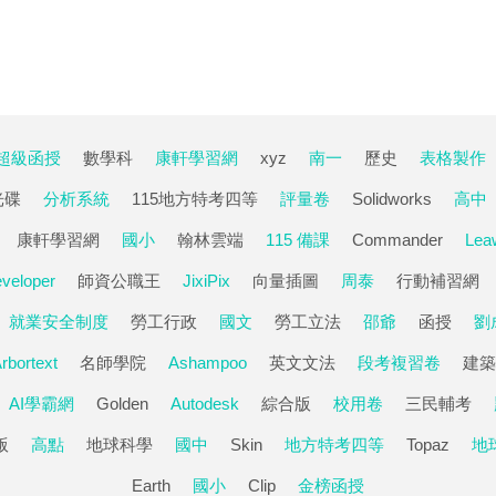
超級函授
數學科
康軒學習網
xyz
南一
歷史
表格製作
光碟
分析系統
115地方特考四等
評量卷
Solidworks
高中
康軒學習網
國小
翰林雲端
115 備課
Commander
Lea
veloper
師資公職王
JixiPix
向量插圖
周泰
行動補習網
就業安全制度
勞工行政
國文
勞工立法
邵爺
函授
劉
rbortext
名師學院
Ashampoo
英文文法
段考複習卷
建築
AI學霸網
Golden
Autodesk
綜合版
校用卷
三民輔考
版
高點
地球科學
國中
Skin
地方特考四等
Topaz
地
Earth
國小
Clip
金榜函授