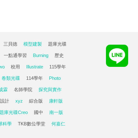
三貝德
模型建製
題庫光碟
一點通學習
Burning
歷史
wo
校用
Illustrate
115學年
卷類光碟
114學年
Photo
成霖
名師學院
探究與實作
設計
xyz
綜合版
康軒版
題庫光碟Creo
國中
南一版
球科學
TKB數位學堂
何嘉仁