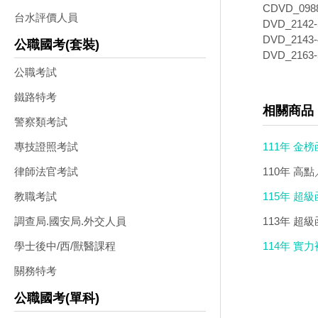
CDVD_09
台水評價人員
DVD_214
DVD_214
公職國考(套裝)
DVD_216
公職考試
鐵路特考
相關商品
警察類考試
111年 金
專技證照考試
110年 高點
律師法官考試
115年 超級
教職考試
113年 超
調查局.國安局.外交人員
114年 實
學士後中/西/獸醫課程
關務特考
公職國考(單科)