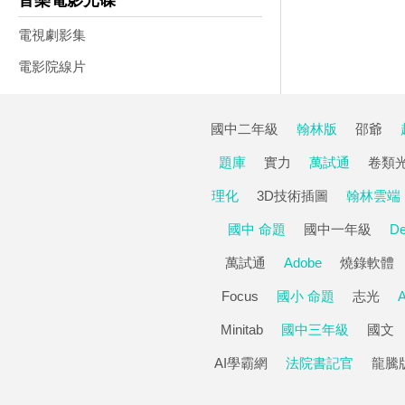
音樂電影光碟
電視劇影集
電影院線片
國中二年級
翰林版
邵爺
題庫
實力
萬試通
卷類
理化
3D技術插圖
翰林雲端
國中 命題
國中一年級
De
萬試通
Adobe
燒錄軟體
Focus
國小 命題
志光
A
Minitab
國中三年級
國文
AI學霸網
法院書記官
龍騰