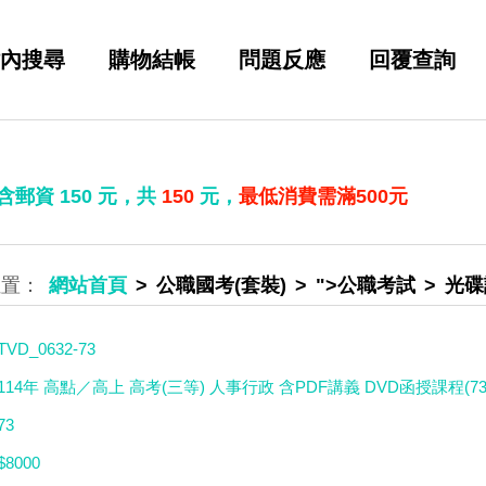
內搜尋
購物結帳
問題反應
回覆查詢
 含郵資
150
元，共
150
元，
最低消費需滿500元
網站首頁
公職國考(套裝)
">公職考試
光碟
TVD_0632-73
114年 高點／高上 高考(三等) 人事行政 含PDF講義 DVD函授課程(73片
73
$8000