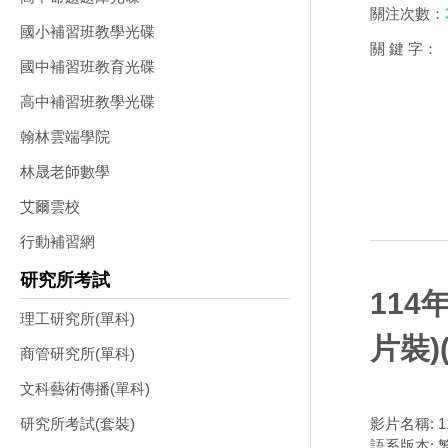
關注次數：
國小補習班教學光碟
關 鍵 字：
國中補習班教育光碟
高中補習班教學光碟
翰林雲端學院
林晟老師數學
艾爾雲校
行動補習網
研究所考試
114
理工研究所(單科)
片裝)
商管研究所(單科)
文科藝術傳播(單科)
影片名稱: 
研究所考試(套裝)
語系版本: