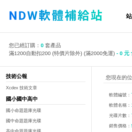
站
您已經訂購：
0
套產品
滿1200自動扣200 (特價片除外) (滿2000免運)
-
0
元
技術公報
Xcdex 技術文章
軟體編號：
國小國中高中
軟體名稱：
國小命題題庫光碟
光碟片數：
國中命題題庫光碟
銷售價格：
高中命題題庫光碟