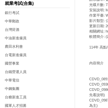
就業考試(合集)
光碟片數: 7
安裝說明: 
銀行考試
作業平臺: W
影片類型:
中華郵政
更新日期: 20
台灣菸酒
相關網址: http
軟體簡介: 
中油新進僱員
農田水利會
114年 高點
台電新進僱員
內容簡介
國營事業
台鐵營運人員
CDVD_08
中華電信
CDVD_09
中鋼集團
CDVD_09
先看說明)
台糖新進工員
CDVD_09
為主)
國軍人才招募