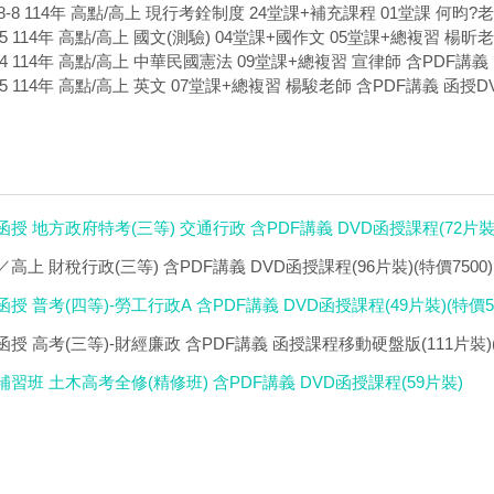
88-8 114年 高點/高上 現行考銓制度 24堂課+補充課程 01堂課 何昀?老
2-5 114年 高點/高上 國文(測驗) 04堂課+國作文 05堂課+總複習 楊昕老
3-4 114年 高點/高上 中華民國憲法 09堂課+總複習 宣律師 含PDF講義 
3-5 114年 高點/高上 英文 07堂課+總複習 楊駿老師 含PDF講義 函授DV
榜函授 地方政府特考(三等) 交通行政 含PDF講義 DVD函授課程(72片裝)(
／高上 財稅行政(三等) 含PDF講義 DVD函授課程(96片裝)(特價7500)
函授 普考(四等)-勞工行政A 含PDF講義 DVD函授課程(49片裝)(特價52
級函授 高考(三等)-財經廉政 含PDF講義 函授課程移動硬盤版(111片裝)(
力補習班 土木高考全修(精修班) 含PDF講義 DVD函授課程(59片裝)