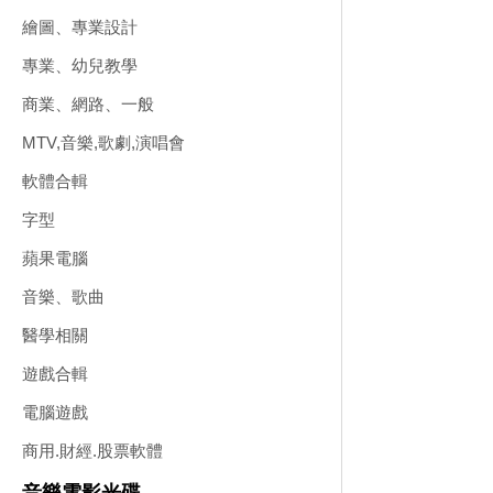
繪圖、專業設計
專業、幼兒教學
商業、網路、一般
MTV,音樂,歌劇,演唱會
軟體合輯
字型
蘋果電腦
音樂、歌曲
醫學相關
遊戲合輯
電腦遊戲
商用.財經.股票軟體