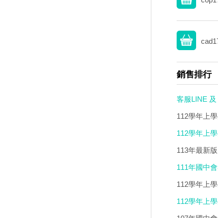
cad1
銷售排行
客服LINE
112學年上學
(2DVD)
112學年上學
(不包含：藝
113年最新
+康軒會考勝
111年國中會
林Lite輕
3800+ 應
112學年上
735+建弘細
習標竿講義) 
112學年上學
輯版 DVD版