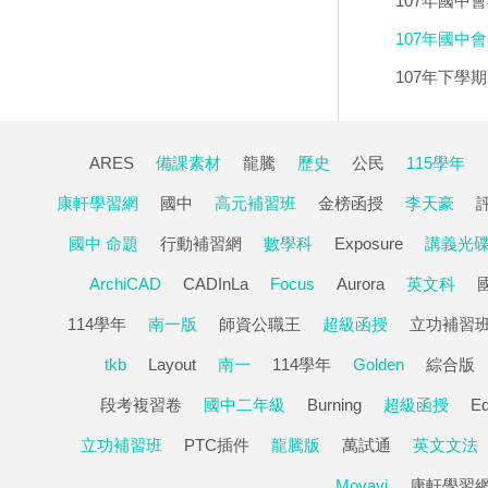
107年國中
107年國中會
107年下學
ARES
備課素材
龍騰
歷史
公民
115學年
康軒學習網
國中
高元補習班
金榜函授
李天豪
國中 命題
行動補習網
數學科
Exposure
講義光
ArchiCAD
CADInLa
Focus
Aurora
英文科
114學年
南一版
師資公職王
超級函授
立功補習
tkb
Layout
南一
114學年
Golden
綜合版
段考複習卷
國中二年級
Burning
超級函授
E
立功補習班
PTC插件
龍騰版
萬試通
英文文法
Movavi
康軒學習