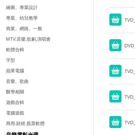
繪圖、專業設計
專業、幼兒教學
TVD_
商業、網路、一般
MTV,音樂,歌劇,演唱會
DVD_
軟體合輯
字型
蘋果電腦
TVD_
音樂、歌曲
醫學相關
TVD_
遊戲合輯
電腦遊戲
TVD_
商用.財經.股票軟體