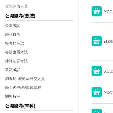
台水評價人員
XCC1
公職國考(套裝)
公職考試
鐵路特考
dbt2
警察類考試
專技證照考試
律師法官考試
教職考試
XCC1
調查局.國安局.外交人員
學士後中/西/獸醫課程
XXC
關務特考
公職國考(單科)