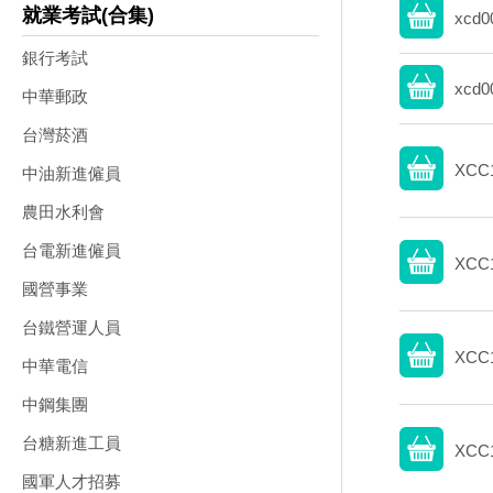
就業考試(合集)
xcd0
銀行考試
xcd0
中華郵政
台灣菸酒
XCC1
中油新進僱員
農田水利會
台電新進僱員
XCC1
國營事業
台鐵營運人員
XCC1
中華電信
中鋼集團
台糖新進工員
XCC1
國軍人才招募